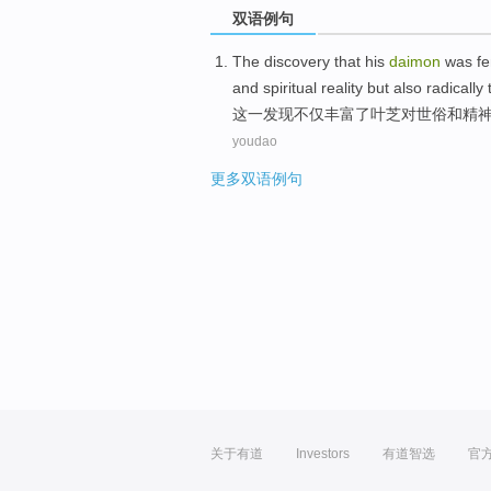
双语例句
The
discovery that
his
daimon
was f
and
spiritual
reality
but also
radically
这
一
发现
不仅
丰富了叶芝
对
世俗
和
精
youdao
更多双语例句
关于有道
Investors
有道智选
官