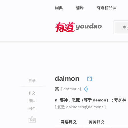
词典
翻译
有道精品课
中
有道 - 网易旗下搜索
daimon
目录
英
[ˈdaɪməʊn]
释义
n. 邪神，恶魔（等于 demon）；守
用法
[ 复数 daimones或daimons ]
例句
网络释义
英英释义
go