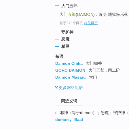
top
大门五郎
大门五郎
(
DAIMON
)：近身 地狱极乐落
基于279个网页
-
相关网页
守护神
恶魔
精灵
短语
Daimon Chika
大门知香
GORO DAIMON
大门五郎 ; 同二阶
Daimon Masaru
大门
更多
网络短语
同近义词
n. 邪神（等于demon）；恶魔；守护
demon
,
Baal