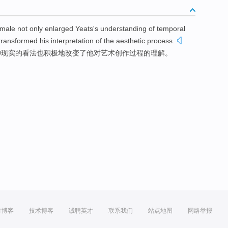
emale
not only
enlarged
Yeats's
understanding
of
temporal
transformed
his
interpretation
of
the
aesthetic
process
.
神
现实
的
看法
也
积极地
改变了
他
对
艺术创作
过程
的
理解
。
方博客
技术博客
诚聘英才
联系我们
站点地图
网络举报