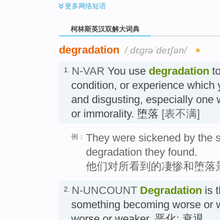
更多
网络短语
柯林斯英汉双解大词典
degradation
/ˌdɛɡrəˈdeɪʃən/
N-VAR
You use
degradation
to
1.
condition, or experience which
and disgusting, especially one 
or immorality. 堕落
[表不满]
They were sickened by the 
例：
degradation they found.
他们对所看到的凄惨和堕落
N-UNCOUNT
Degradation
is 
2.
something becoming worse or 
worse or weaker. 恶化; 衰退