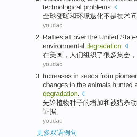
technological
problems
.
全球
变
暖和
环境
退化
不是
技术
问
youdao
Rallies
all
over
the
United State
environmental
degradation
.
在
美国
，
人们
组织
了很多
集会，
youdao
Increases
in
seeds from
pioneer
changes
in
the
animals
hunted
degradation
.
先锋
植物
种子
的
增加
和
被猎杀
动
证据
。
youdao
更多双语例句