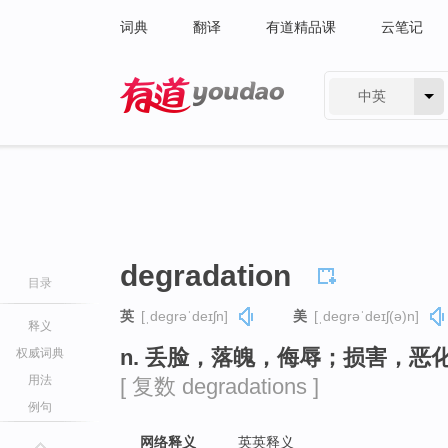
词典
翻译
有道精品课
云笔记
中英
有道 - 网易旗下搜索
degradation
目录
英
[ˌdeɡrəˈdeɪʃn]
美
[ˌdeɡrəˈdeɪʃ(ə)n]
释义
n. 丢脸，落魄，侮辱；损害，
权威词典
用法
[ 复数 degradations ]
例句
网络释义
英英释义