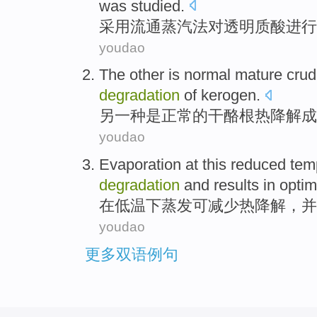
was
studied
.
采用
流通
蒸汽
法
对
透明
质
酸
进行
youdao
The other
is
normal
mature
crud
degradation
of
kerogen
.
另
一种
是
正常
的
干酪
根
热
降解
成
youdao
Evaporation
at
this reduced tem
degradation
and
results
in
optim
在低温
下
蒸发
可减少
热
降解
，
并
youdao
更多双语例句