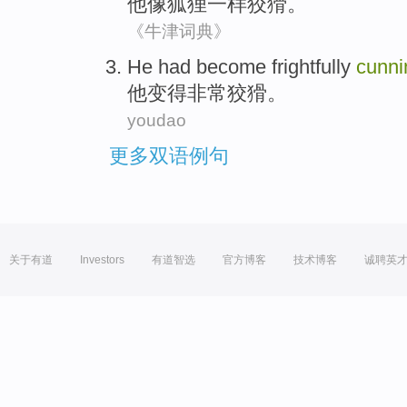
他
像
狐狸
一样
狡猾
。
《牛津词典》
He
had become
frightfully
cunni
他
变得
非常
狡猾。
youdao
更多双语例句
关于有道
Investors
有道智选
官方博客
技术博客
诚聘英