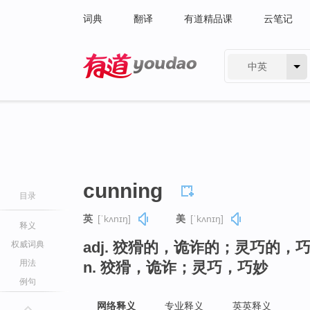
词典
翻译
有道精品课
云笔记
中英
有道 - 网易旗下搜索
cunning
目录
英
[ˈkʌnɪŋ]
美
[ˈkʌnɪŋ]
释义
adj. 狡猾的，诡诈的；灵巧的，
权威词典
用法
n. 狡猾，诡诈；灵巧，巧妙
例句
网络释义
专业释义
英英释义