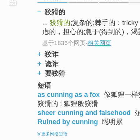
go
狡猾的
top
...
狡猾的
;复杂的;棘手的：tricky
虑的，担心的;急于(得到的)，渴望的：
基于1836个网页
-
相关网页
狡诈
诡诈
耍狡猾
短语
as cunning as a fox
像狐狸一样狡
狡猾的 ; 狐狸般狡猾
sheer cunning and falsehood
尔
Ruined by cunning
聪明累
更多
网络短语