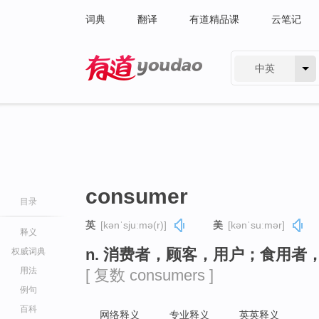
词典
翻译
有道精品课
云笔记
中英
有道 - 网易旗下搜索
consumer
目录
英
[kənˈsjuːmə(r)]
美
[kənˈsuːmər]
释义
n. 消费者，顾客，用户；食用者
权威词典
用法
[ 复数 consumers ]
例句
百科
网络释义
专业释义
英英释义