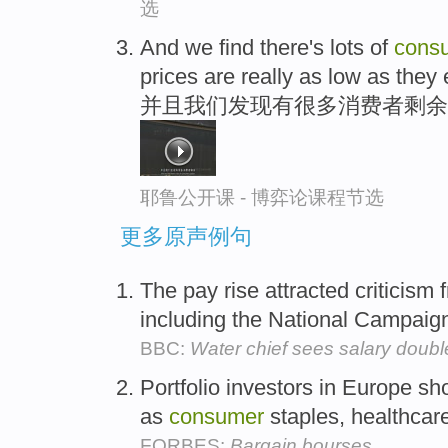
选
And we find there's lots of
cons
prices are really as low as they
并且我们发现有很多消费者剩余
耶鲁公开课 - 博弈论课程节选
更多原声例句
The pay rise attracted criticism
including the National Campaign
BBC:
Water chief sees salary doub
Portfolio investors in Europe s
as
consumer
staples, healthcar
FORBES:
Bargain bourses