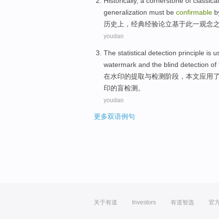
Historically
, a cornerstone of
classical
generalization
must
be
confirmable
b
历史上
，
经典
经验论立
基于此
一观念
youdao
The
statistical
detection
principle
is
u
watermark
and
the
blind detection
of
在
水印
的
提取
与
检测
阶段，本文
应用
印的盲检测。
youdao
更多双语例句
关于有道
Investors
有道智选
官