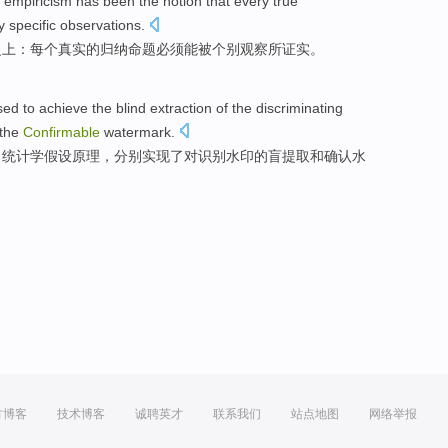
empiricism
has been the
notion
that
every
true
y
specific
observations
.
之上：
每个
真实
的
归纳
命题
必须
能
被
个别
观察所证实
。
sed
to
achieve
the
blind
extraction
of the
discriminating
the
Confirmable
watermark.
了
统计学
假设
原理
，分别
实现
了对
识别
水印
的
盲
提取
和
确认
水
方博客
技术博客
诚聘英才
联系我们
站点地图
网络举报