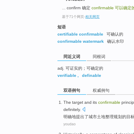
top
... confirm 确定
confirmable
可以确定
基于71个网页
-
相关网页
短语
certifiable confirmable
可确认的
confirmable watermark
确认水印
同近义词
同根词
adj. 可证实的；可确定的
verifiable
,
definable
双语例句
权威例句
The
target
and its
confirmable
princip
definitely
.
明确
地
提出了
城市
土地
整理
规划
的
目
youdao