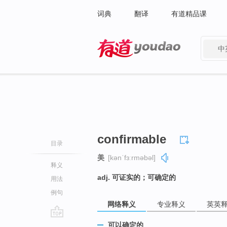
词典
翻译
有道精品课
中
有道 - 网易旗下搜索
confirmable
目录
美
[kənˈfɜːrməbəl]
释义
adj. 可证实的；可确定的
用法
例句
网络释义
专业释义
英英
go
可以确定的