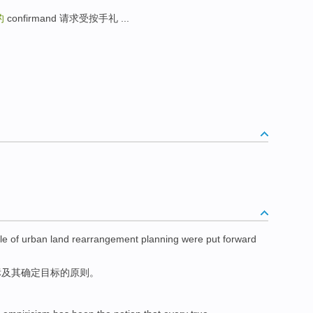
的
confirmand 请求受按手礼 ...
le
of
urban
land
rearrangement
planning
were put
forward
标
及其
确定
目标
的
原则
。