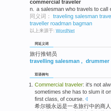
commercial traveler
top
n.
a salesman who travels to call
同义词：
traveling salesman
trav
traveller
roadman
bagman
以上来源于:
WordNet
同近义词
旅行推销员
travelling salesman
,
drummer
双语例句
Commercial
traveler
: it
's
not
alw
sometimes
she
has to
slum
it o
first class,
of course
.
希尔顿
永远
是
一名旅行中的商人