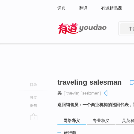
词典
翻译
有道精品课
中
有道 - 网易旗下搜索
traveling salesman
目录
美
[ˈtrævlɪŋ ˈseɪlzmən]
释义
巡回销售员：一个商业机构的巡回代表，
例句
网络释义
专业释义
英英
go
top
旅行商