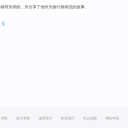
推移而
失明
的，
并
分享
了
他
作为
旅行
推销员
的
故事
。
.
方博客
技术博客
诚聘英才
联系我们
站点地图
网络举报