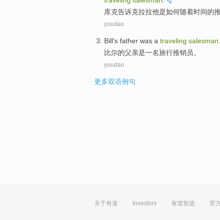
traveling
salesman
.
库克
告诉
克拉拉
他
是
如何
随着
时间
的
youdao
Bill
's father
was
a
traveling
salesman
比尔
的
父亲
是
一名
旅行
推销员
。
youdao
更多双语例句
关于有道
Investors
有道智选
官