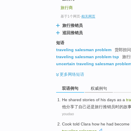
旅行商
基于1个网页
-
相关网页
旅行推销员
巡回推销员
短语
traveling salesman problem
货郎担问题
traveling salesman problem tsp
旅行
uncertain traveling salesman proble
更多
网络短语
双语例句
权威例句
He
shared
stories
of
his
days as a
tr
他
分享了
自己
还是旅行
推销员
时
的
故
youdao
Cook
told
Clara
how
he
had become 