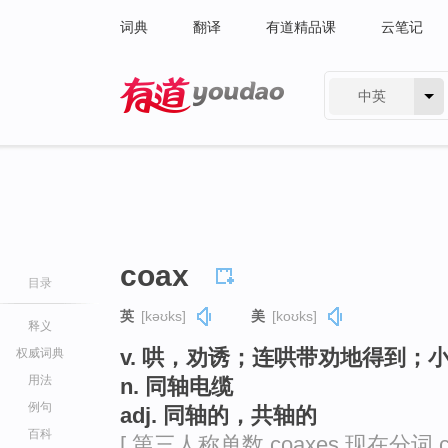
词典
翻译
有道精品课
云笔记
中英
有道 - 网易旗下搜索
coax
目录
英
[kəʊks]
美
[koʊks]
释义
v. 哄，劝诱；连哄带劝地得到；
权威词典
用法
n. 同轴电缆
例句
adj. 同轴的，共轴的
百科
[ 第三人称单数 coaxes 现在分词 c