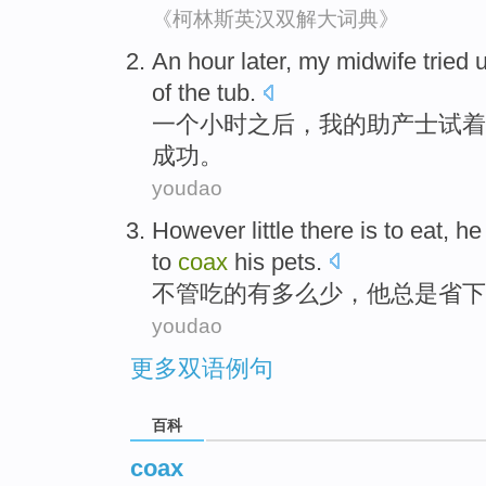
《柯林斯英汉双解大词典》
An
hour
later
,
my
midwife
tried
of the
tub
.
一个
小时
之后
，
我
的
助产士
试着
成功
。
youdao
However
little
there is
to eat
,
he
to
coax
his
pets
.
不管
吃
的
有
多么少
，
他
总是
省下
youdao
更多双语例句
百科
coax