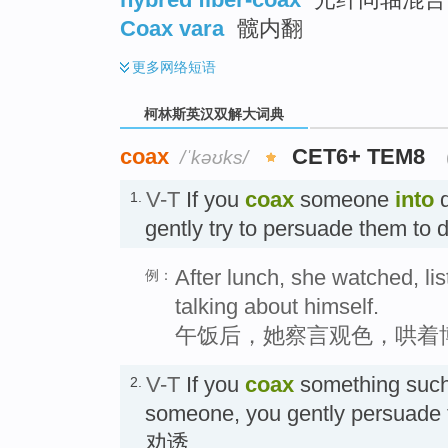
Coax vara
髋内翻
更多
网络短语
柯林斯英汉双解大词典
coax
CET6+ TEM8
/ˈkəʊks/
V-T
If you
coax
someone
into
d
1.
gently try to persuade them to d
After lunch, she watched, l
例：
talking about himself.
午饭后，她察言观色，哄着
V-T
If you
coax
something such 
2.
someone, you gently persuade th
劝诱