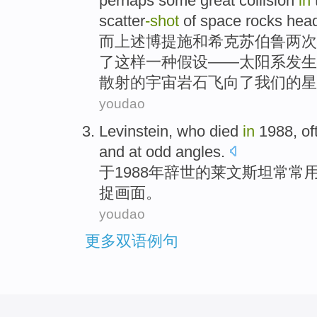
perhaps some
great
collision
in
scatter
-
shot
of
space
rocks
hea
而
上述博提施和希克苏伯鲁两次
了这样
一
种假设——
太阳系
发生
散射的
宇宙
岩石
飞
向了我们的星
youdao
Levinstein
, who died
in
1988,
of
and at odd
angles
.
于1988年
辞世
的莱文斯坦
常常
捉画面。
youdao
更多双语例句