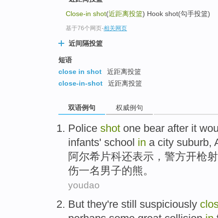
Close-in shot
(
近距离投篮
) Hook shot(勾手投篮)
基于76个网页
-
相关网页
近间隔投篮
短语
close in shot
近距离投篮
close-in-shot
近距离投篮
双语例句
权威例句
Police
shot
one
bear
after it
wou
infants
' school
in
a city suburb,
阿尔希片科还
表示
，
警方
开枪射
伤
一
名男子
的
熊
。
youdao
But
they're still
suspiciously
clo