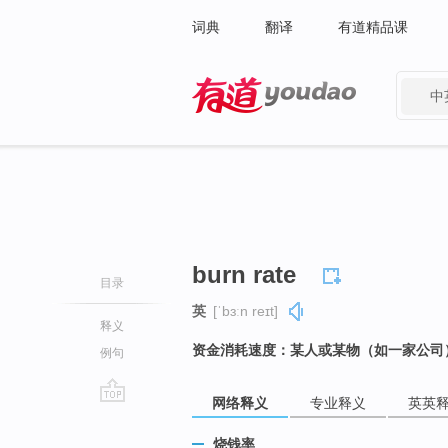
词典
翻译
有道精品课
中
有道 - 网易旗下搜索
burn rate
目录
英
[ˈbɜːn reɪt]
释义
资金消耗速度：某人或某物（如一家公司
例句
网络释义
专业释义
英英
go
top
烧钱率