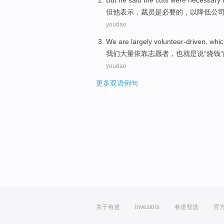
But
he
said
the cuts
were
necessary
但
他
表示
，
裁员
是
必要的
，
以
降低
公
youdao
We
are
largely volunteer-driven
, whi
我们
大量
依靠志愿者，也
就是说
“
烧
钱
youdao
更多双语例句
关于有道
Investors
有道智选
官