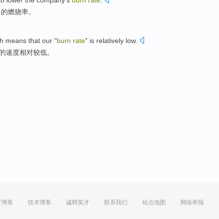
to
lower
the company
's
burn
rate
.
司
的
燃烧
率
。
ch
means
that our "
burn
rate
" is
relatively
low
.
”的
速度
相对较
低。
方博客
技术博客
诚聘英才
联系我们
站点地图
网络举报