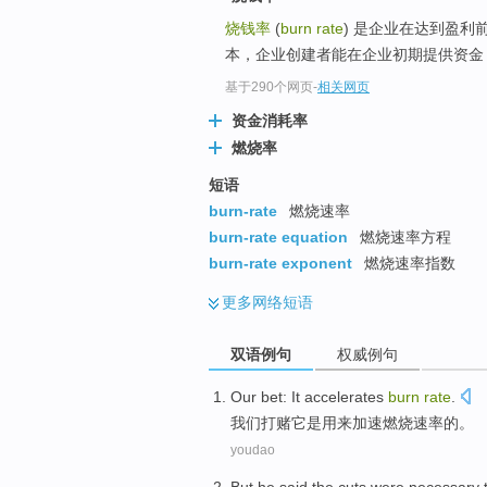
烧钱率
(
burn rate
) 是企业在达到盈利
本，企业创建者能在企业初期提供资金，
基于290个网页
-
相关网页
资金消耗率
燃烧率
短语
burn-rate
燃烧速率
burn-rate equation
燃烧速率方程
burn-rate exponent
燃烧速率指数
更多
网络短语
双语例句
权威例句
Our
bet:
It
accelerates
burn
rate
.
我们
打赌
它是
用来加速
燃烧
速率
的。
youdao