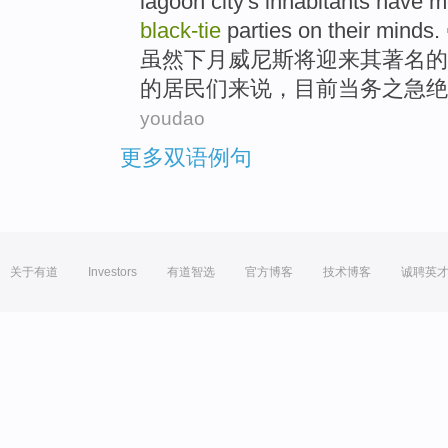
lagoon
city
's
inhabitants
have m
black-tie
parties on their minds.
虽然
下月
威尼斯
将迎来
其
著名
的
的
居民
们来说，目前当务之急绝
youdao
更多双语例句
关于有道
Investors
有道智选
官方博客
技术博客
诚聘英