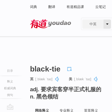
词典
翻译
有道精品课
云笔记
中英
有道 - 网易旗下搜索
black-tie
目录
英
[ˌblæk ˈtaɪ]
美
[ˌblæk ˈtaɪ]
释义
adj. 要求宾客穿半正式礼服的
权威词典
例句
n. 黑色领结
网络释义
专业释义
英英释义