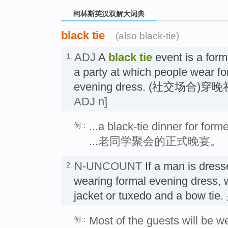
柯林斯英汉双解大词典
black tie
(also black-tie)
ADJ
A
black tie
event is a form
1.
a party at which people wear fo
evening dress. (社交场合)
ADJ n]
...a black-tie dinner for form
例：
...老同学聚会的正式晚宴。
N-UNCOUNT
If a man is dress
2.
wearing formal evening dress, 
jacket or tuxedo and a bow 
Most of the guests will be we
例：