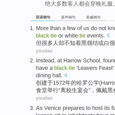
绝大多数客人都会穿晚礼服
双语例句
原声例句
权威例句
More than a few of
us
do not
kn
black-tie
or
white
-tie
events.
但很多
人
却
不知
着黑领结
或
白领
youdao
Instead, at
Harrow
School
,
foun
have a
black-tie
'
Leavers
Feast
dining hall
.
创建
于1572年的哈罗
公学
(Harr
食堂
举行“
离校生
宴会
”，佩戴黑
youdao
As
Venice prepares
to host
its
f