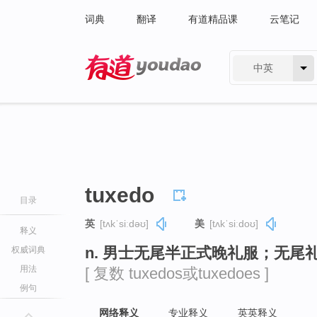
词典
翻译
有道精品课
云笔记
中英
有道 - 网易旗下搜索
tuxedo
目录
英
[tʌkˈsiːdəʊ]
美
[tʌkˈsiːdoʊ]
释义
n. 男士无尾半正式晚礼服；无尾
权威词典
用法
[ 复数 tuxedos或tuxedoes ]
例句
网络释义
专业释义
英英释义