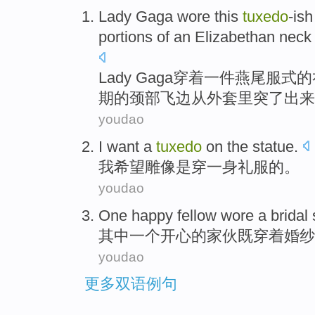
Lady Gaga
wore
this
tuxedo
-ish
portions of
an
Elizabethan
neck
Lady
Gaga
穿着
一件燕尾服式
的
期
的
颈部
飞边
从外套里突了出来
youdao
I
want
a
tuxedo
on the
statue
.
我
希望
雕像是穿
一身
礼服
的
。
youdao
One
happy
fellow
wore
a
bridal
其中一个
开心
的家伙
既
穿着
婚纱
youdao
更多双语例句