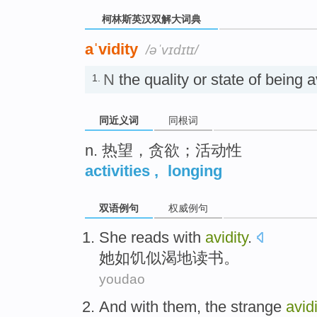
柯林斯英汉双解大词典
aˈvidity
/əˈvɪdɪtɪ/
N
the quality or state of being
1.
同近义词
同根词
n. 热望，贪欲；活动性
activities
,
longing
双语例句
权威例句
She
reads with
avidity
.
她
如饥似渴
地读书。
youdao
And with
them, the
strange
avid