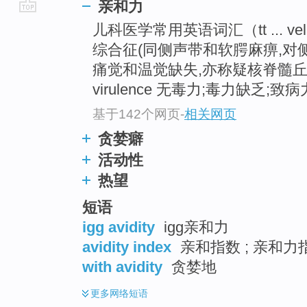
亲和力
go
儿科医学常用英语词汇（tt ... vellis
top
综合征(同侧声带和软腭麻痹,
痛觉和温觉缺失,亦称疑核脊髓丘脑性
virulence 无毒力;毒力缺乏;致病力
基于142个网页
-
相关网页
贪婪癖
活动性
热望
短语
igg avidity
igg亲和力
avidity index
亲和指数 ; 亲和力
with avidity
贪婪地
更多
网络短语