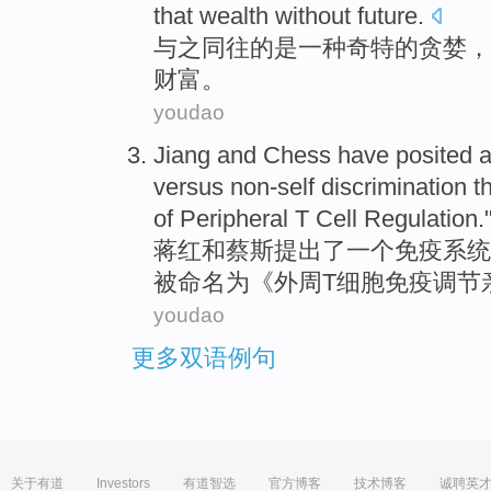
that
wealth
without
future
.
与
之同往的是一种
奇特
的贪婪，
财富
。
youdao
Jiang
and
Chess
have posited
versus non-self
discrimination
th
of
Peripheral
T
Cell
Regulation
.
蒋红
和
蔡斯
提出了
一个
免疫系统
被
命名
为
《
外周
T
细胞
免疫
调节
youdao
更多双语例句
关于有道
Investors
有道智选
官方博客
技术博客
诚聘英