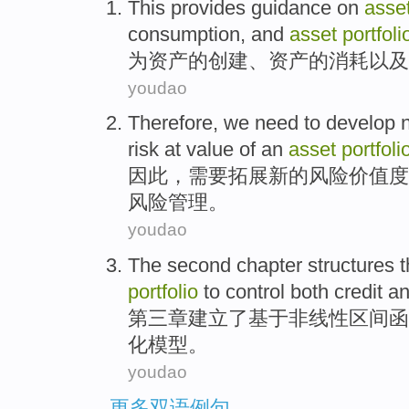
This provides
guidance on
asse
consumption,
and
asset
portfoli
为
资产
的创建、资产的
消耗
以及
youdao
Therefore
,
we need to
develop
risk
at
value
of
an
asset
portfoli
因此
，
需要
拓展
新的
风险
价值
度
风险
管理
。
youdao
The second
chapter
structures
t
portfolio
to
control
both credit an
第三章建立
了
基于非线性区间函
化
模型
。
youdao
更多双语例句