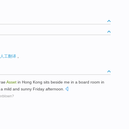
人工翻译
。
rae
Asset
in Hong Kong sits beside me in a board room in
 a mild and sunny Friday afternoon.
erblown?