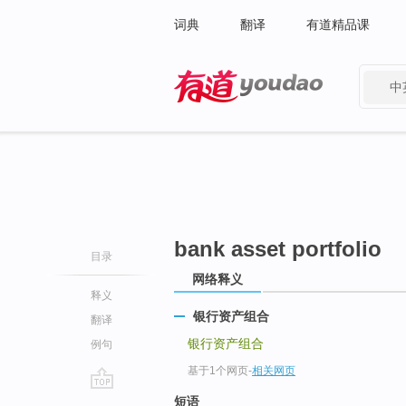
词典
翻译
有道精品课
中
有道 - 网易旗下搜索
bank asset portfolio
目录
网络释义
释义
银行资产组合
翻译
银行资产组合
例句
基于1个网页
-
相关网页
go
短语