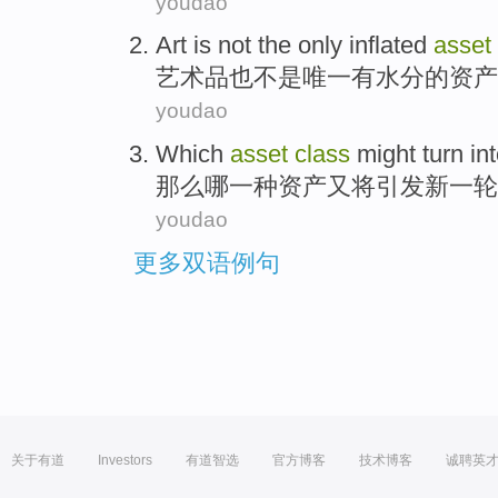
youdao
Art
is
not
the only
inflated
asset
艺术品
也
不是
唯一
有水分
的
资产
youdao
Which
asset
class
might
turn in
那么哪一种
资产
又将引发
新一轮
youdao
更多双语例句
关于有道
Investors
有道智选
官方博客
技术博客
诚聘英