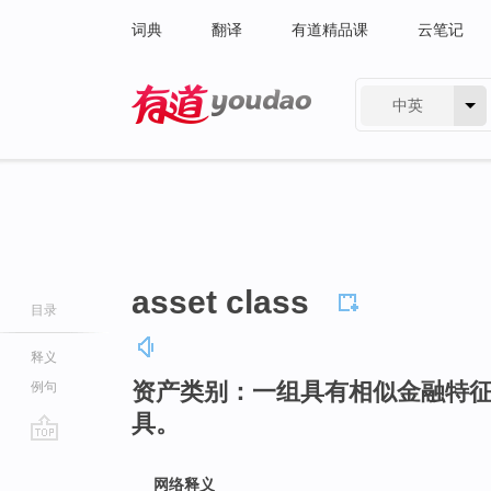
词典
翻译
有道精品课
云笔记
中英
有道 - 网易旗下搜索
asset class
目录
释义
资产类别：一组具有相似金融特
例句
具。
go
top
网络释义