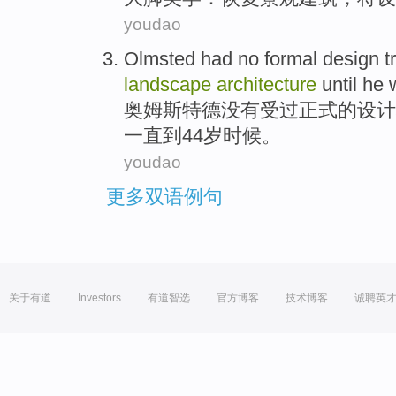
youdao
Olmsted
had
no
formal
design
t
landscape
architecture
until
he
奥姆斯特德
没有
受过正式
的
设计
一直到
44
岁
时候。
youdao
更多双语例句
关于有道
Investors
有道智选
官方博客
技术博客
诚聘英