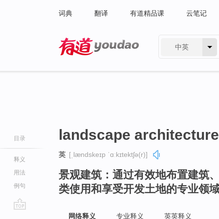
词典
翻译
有道精品课
云笔记
中英
有道 - 网易旗下搜索
landscape architecture
目录
英
[ˌlændskeɪp ˈɑːkɪtektʃə(r)]
释义
景观建筑：通过有效地布置建筑
用法
例句
类使用和享受开发土地的专业领
go
网络释义
专业释义
英英释义