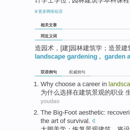
计学士学位 ; 园林建筑学本科课程
更多
网络短语
相关文章
同近义词
造园术，[建]园林建筑学；造景建
landscape gardening
,
garden a
双语例句
权威例句
Why
choose
a career
in
landsc
为什么
选择
在
建筑
景观
的
职业
youdao
The Big-Foot
aesthetic
:
recover
the
art
of
survival
.
大脚
美学
：
恢复
景观
建筑
，将设