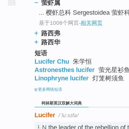
萤虾属
go
... 樱虾总科 Sergestoidea 萤虾科 
top
基于1008个网页
-
相关网页
路西弗
路西华
短语
Lucifer Chu
朱学恒
Astronesthes lucifer
萤光星衫鱼 
Linophryne lucifer
灯笼树须鱼
更多
网络短语
柯林斯英汉双解大词典
Lucifer
/ˈluːsɪfə/
N
the leader of the rebellion of 
1.