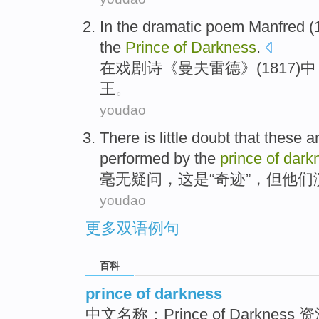
In
the
dramatic
poem
Manfred
(
the
Prince
of
Darkness
.
在
戏剧
诗
《
曼
夫雷德》(1817)
王
。
youdao
There is little doubt
that
these
a
performed
by the
prince
of
dark
毫无
疑问，
这
是
“
奇迹
”，
但
他们
youdao
更多双语例句
百科
prince of darkness
中文名称：Prince of Darknes