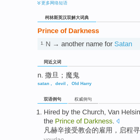
更多
网络短语
柯林斯英汉双解大词典
Prince of Darkness
N
→ another name for
Satan
1.
同近义词
n. 撒旦；魔鬼
satan
,
devil
,
Old Harry
双语例句
权威例句
Hired
by the
Church
, Van
Helsi
the
Prince
of
Darkness
.
凡
赫辛
接受
教会
的
雇用
，启程
寻
youdao