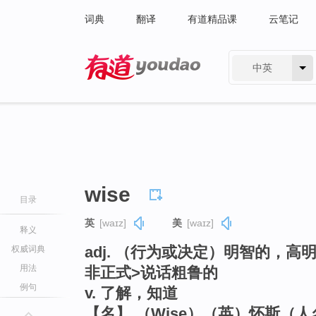
词典
翻译
有道精品课
云笔记
中英
有道 - 网易旗下搜索
wise
目录
英
[waɪz]
美
[waɪz]
释义
adj. （行为或决定）明智的，
权威词典
用法
非正式>说话粗鲁的
例句
v. 了解，知道
【名】 （Wise）（英）怀斯（人