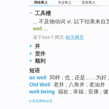
网络释义
专业释义
英英释义
工具槽
... 不及物动词 vi. 以下结果
well
...
基于666个网页
-
相关网页
井
货井
顺利
短语
as well
同样 ; 也 ; 还是……为好 
Old Well
老井 ; 八角井 ; 老油井
well-being
福祉 ; 幸福 ; 安康 ; 
更多
网络短语