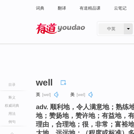
词典
翻译
有道精品课
云笔记
中英
有道 - 网易旗下搜索
well
目录
英
[wel]
美
[wel]
释义
adv. 顺利地，令人满意地；熟
权威词典
用法
地；赞扬地，赞许地；有益地，
例句
理由，合理地；很，非常；富裕
大地，远远地；（程度或标准）