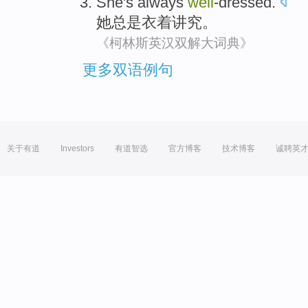
She
's always
well
-dressed
.
她
总是
衣着讲究
。
《柯林斯英汉双解大词典》
更多双语例句
关于有道
Investors
有道智选
官方博客
技术博客
诚聘英