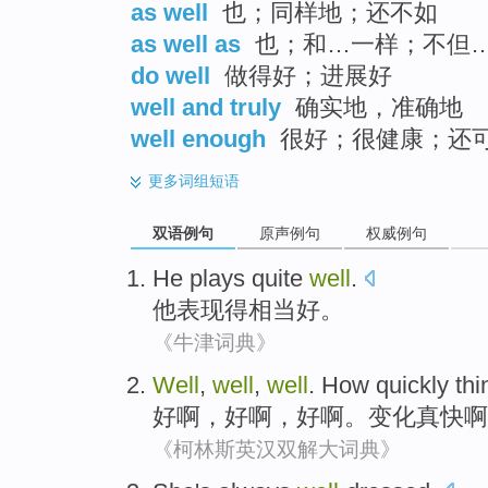
as well
也；同样地；还不如
as well as
也；和…一样；不但
do well
做得好；进展好
well and truly
确实地，准确地
well enough
很好；很健康；还
更多
词组短语
双语例句
原声例句
权威例句
He
plays
quite
well
.
他
表现得
相当
好
。
《牛津词典》
Well
,
well
,
well
.
How quickly
thi
好
啊，好啊，好啊。变化
真
快啊
《柯林斯英汉双解大词典》