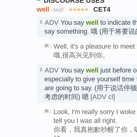
DISCOURSE USES
well
CET4
/wɛl/
ADV
You say
well
to indicate t
1.
say something. 哦 (用于将
Well, it's a pleasure to meet
例：
哦,很高兴见到你。
ADV
You say
well
just before o
2.
especially to give yourself time
are going to say. (用
考虑的时间) 嗯
[ADV cl]
Look, I'm really sorry I woke
例：
tell you I was all right.
你看，我真抱歉吵醒了你，