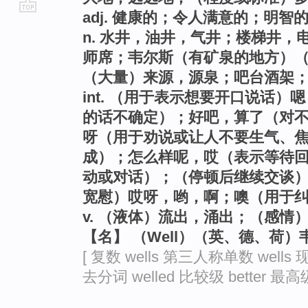
adj. 健康的；令人满意的；明智
go
n. 水井，油井，气井；楼梯井，
top
师席；韦尔斯（有矿泉的地方）（W
（大量）来源，源泉；吧台酒架
int. （用于表示想要开口说话
的话不确定）；好吧，算了（对
呀（用于劝说或让人不要生气、
成）；怎么样呢，哎（表示等待
动或对话）；（停顿后继续交谈
宽慰）哎呀，哟，啊；噢（用于
v. （液体）流出，涌出；（感情
【名】 （Well）（英、德、荷
[ 复数 wells 第三人称单数 wells 现
去分词 welled 比较级 better 最高级 