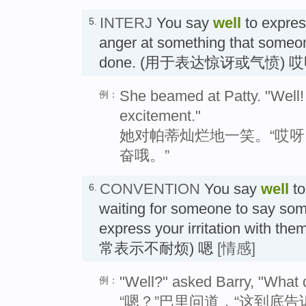
INTERJ
You say
well
to expres
5.
anger at something that someon
done. (用于表达惊讶或气愤) 
She beamed at Patty. "Well!
例：
excitement."
她对帕蒂灿烂地一笑。“哎
奋哦。”
CONVENTION
You say
well
to
6.
waiting for someone to say som
express your irritation wi
常表示不耐烦) 嗯
[情感]
"Well?" asked Barry, "What d
例：
“嗯？”巴里问道，“这到底告