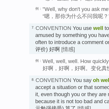
"Well, why don't you ask me?"
例：
“嗯，那你为什么不问我呢？
CONVENTION
You use
well
to
7.
amused by something you have
often to introduce a comme
评价) 好啊
[情感]
Well, well, well. How quickl
例：
好啊，好啊，好啊。变化真
CONVENTION
You say
oh wel
8.
accept a situation or that some
it, even though you or they are 
because it is not too bad and 
示勉强接受) 算了
[情感]