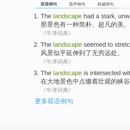
双语例句
原声例句
权威例句
The
landscape
had
a
stark
,
unwo
那
景色
有
一种
简朴
、
超凡
的
美
。
《牛津词典》
The
landscape
seemed to
stret
风景
似乎
延伸
到了无穷远处。
《牛津词典》
The
landscape
is intersected
wi
在大地
景色
中
点缀
着
壮观的
峡谷
《牛津词典》
更多双语例句