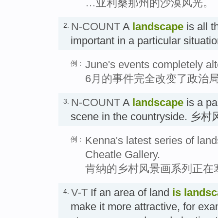
…亚利桑那州的沙漠风光。
N-COUNT
A
landscape
is all 
2.
important in a particular situat
June's events completely alt
例：
6月的事件完全改变了政治
N-COUNT
A
landscape
is a pa
3.
scene in the countryside. 
Kenna's latest series of lan
例：
Cheatle Gallery.
肯纳的乡村风景画系列正在
V-T
If an area of land
is lands
4.
make it more attractive, for ex