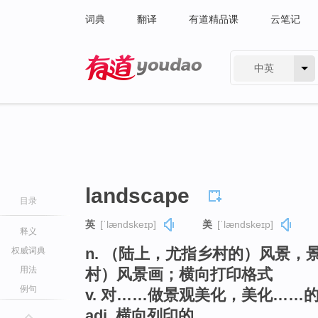
词典
翻译
有道精品课
云笔记
中英
有道 - 网易旗下搜索
landscape
目录
英
[ˈlændskeɪp]
美
[ˈlændskeɪp]
释义
n. （陆上，尤指乡村的）风景
权威词典
用法
村）风景画；横向打印格式
例句
v. 对……做景观美化，美化……
adj. 横向列印的