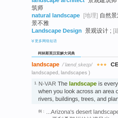
landscape architect
景观建筑师 ;
筑师
natural landscape
[地理]
自然景观
景不雅
Landscape Design
景观设计 ;
[
更多
网络短语
柯林斯英汉双解大词典
landscape
CE
/ˈlændˌskeɪp/
landscaped, landscapes )
N-VAR
The
landscape
is every
1.
when you look across an area of 
rivers, buildings, trees, and p
...Arizona's desert landscap
例：