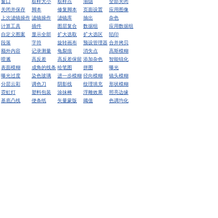
窗口
取样大小
取样点
渐隐
全部关闭
关闭并保存
脚本
修复脚本
页面设置
应用图像
上次滤镜操作
滤镜操作
滤镜库
抽出
杂色
计算工具
插件
图层复合
数据组
应用数据组
自定义图案
显示全部
扩大选取
扩大选区
陷印
段落
字符
旋转画布
预设管理器
合并拷贝
额外内容
记录测量
龟裂痕
消失点
高斯模糊
喷溅
高反差
高反差保留
添加杂色
智能锐化
表面模糊
成角的线条
绘笔图
拼图
曝光
曝光过度
染色玻璃
进一步模糊
径向模糊
镜头模糊
分层云彩
调色刀
阴影线
纹理填充
形状模糊
霓虹灯
塑料包装
涂抹棒
浮雕效果
照亮边缘
基底凸线
便条纸
矢量蒙版
阈值
色调均化