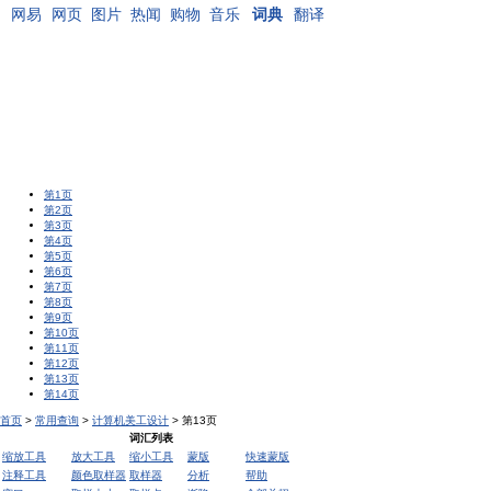
网易
网页
图片
热闻
购物
音乐
词典
翻译
第1页
第2页
第3页
第4页
第5页
第6页
第7页
第8页
第9页
第10页
第11页
第12页
第13页
第14页
首页
>
常用查询
>
计算机美工设计
> 第13页
词汇列表
缩放工具
放大工具
缩小工具
蒙版
快速蒙版
注释工具
颜色取样器
取样器
分析
帮助