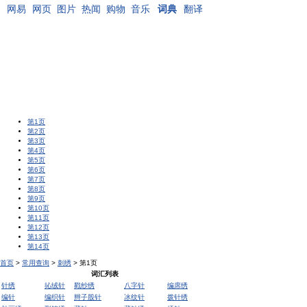
网易
网页
图片
热闻
购物
音乐
词典
翻译
第1页
第2页
第3页
第4页
第5页
第6页
第7页
第8页
第9页
第10页
第11页
第12页
第13页
第14页
首页
>
常用查询
>
刺绣
> 第1页
词汇列表
针绣
抋绒针
戳纱绣
八字针
编席绣
编针
编织针
辫子股针
冰纹针
拨针绣