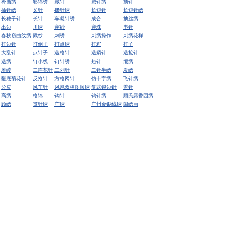
补画绣
彩锦绣
藏针
藏针绣
插针
插针绣
叉针
掺针绣
长短针
长短针绣
长穗子针
长针
车凝针绣
成合
抽丝绣
出边
川绣
穿纱
穿珠
串针
春秋窃曲纹绣
戳纱
刺绣
刺绣操作
刺绣花样
打边针
打倒子
打点绣
打籽
打子
大乱针
点针子
迭格针
迭鳞针
迭抢针
迭绣
钉小线
钉针绣
短针
缎绣
堆绫
二连花针
二列针
二针半绣
发绣
翻底菊花针
反抢针
方格网针
仿十字绣
飞针绣
分皮
风车针
凤凰双栖图顾绣
复式锁边针
盖针
高绣
格锦
钩针
钩针绣
顾氏露香园绣
顾绣
贯针绣
广绣
广州金银线绣
闺绣画