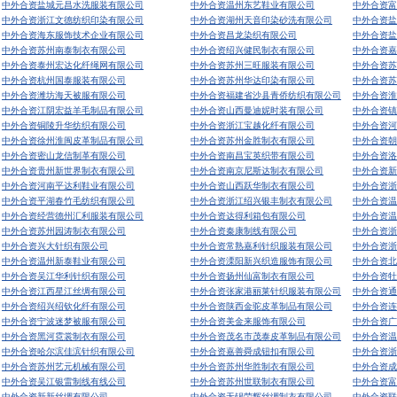
中外合资盐城元昌水洗服装有限公司
中外合资温州东艺鞋业有限公司
中外合资富
中外合资浙江文德纺织印染有限公司
中外合资湖州天音印染砂洗有限公司
中外合资盐
中外合资海东服饰技术企业有限公司
中外合资昌龙染织有限公司
中外合资盐
中外合资苏州南泰制衣有限公司
中外合资绍兴健民制衣有限公司
中外合资嘉
中外合资泰州宏达化纤绳网有限公司
中外合资苏州三旺服装有限公司
中外合资苏
中外合资杭州国泰服装有限公司
中外合资苏州华达印染有限公司
中外合资苏
中外合资潍坊海天被服有限公司
中外合资福建省沙县青侨纺织有限公司
中外合资淮
中外合资江阴宏益羊毛制品有限公司
中外合资山西曼迪妮时装有限公司
中外合资镇
中外合资铜陵升华纺织有限公司
中外合资浙江宝越化纤有限公司
中外合资河
中外合资徐州淮闽皮革制品有限公司
中外合资苏州金胜制衣有限公司
中外合资朝
中外合资密山龙信制革有限公司
中外合资南昌宝英织带有限公司
中外合资洛
中外合资贵州新世界制衣有限公司
中外合资南京尼斯达制衣有限公司
中外合资新
中外合资河南平达利鞋业有限公司
中外合资山西跃华制衣有限公司
中外合资浙
中外合资平湖春竹毛纺织有限公司
中外合资浙江绍兴银丰制衣有限公司
中外合资温
中外合资经营德州汇利服装有限公司
中外合资达得利箱包有限公司
中外合资温
中外合资苏州园涛制衣有限公司
中外合资秦康制线有限公司
中外合资浙
中外合资兴大针织有限公司
中外合资常熟嘉利针织服装有限公司
中外合资浙
中外合资温州新泰鞋业有限公司
中外合资溧阳新兴织造服饰有限公司
中外合资北
中外合资吴江华利针织有限公司
中外合资扬州仙富制衣有限公司
中外合资牡
中外合资江西星江丝绸有限公司
中外合资张家港丽莱针织服装有限公司
中外合资通
中外合资绍兴绍钦化纤有限公司
中外合资陕西金驼皮革制品有限公司
中外合资连
中外合资宁波迷梦被服有限公司
中外合资美金来服饰有限公司
中外合资广
中外合资黑河霓裳制衣有限公司
中外合资茂名市茂泰皮革制品有限公司
中外合资温
中外合资哈尔滨佳滨针织有限公司
中外合资嘉善舜成钮扣有限公司
中外合资浙
中外合资苏州艺元机械有限公司
中外合资苏州华胜制衣有限公司
中外合资成
中外合资吴江银雷制线有线公司
中外合资苏州世联制衣有限公司
中外合资富
中外合资新新丝绸有限公司
中外合资无锡荣辉丝绸制衣有限公司
中外合资联