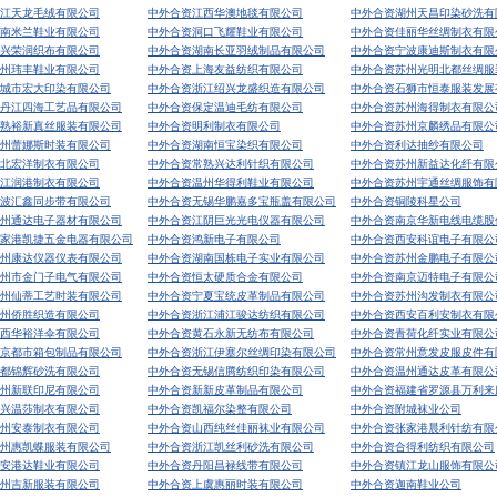
江天龙毛绒有限公司
中外合资江西华澳地毯有限公司
中外合资湖州天昌印染砂洗有
南米兰鞋业有限公司
中外合资洞口飞耀鞋业有限公司
中外合资佳丽华丝绸制衣有限
兴荣润织布有限公司
中外合资湖南长亚羽绒制品有限公司
中外合资宁波康迪斯制衣有限
州玮丰鞋业有限公司
中外合资上海友益纺织有限公司
中外合资苏州光明北都丝绸服
城市宏大印染有限公司
中外合资浙江绍兴龙盛织造有限公司
中外合资石狮市恒泰服装发展
丹江四海工艺品有限公司
中外合资保定温迪毛纺有限公司
中外合资苏州海得制衣有限公
熟裕新真丝服装有限公司
中外合资明利制衣有限公司
中外合资苏州京麟绣品有限公
州蕾娜斯时装有限公司
中外合资湖南恒宝染织有限公司
中外合资利达抽纱有限公司
北宏洋制衣有限公司
中外合资常熟兴达利针织有限公司
中外合资苏州新益达化纤有限
江润港制衣有限公司
中外合资温州华得利鞋业有限公司
中外合资苏州宇通丝绸服饰有
波汇鑫同步带有限公司
中外合资无锡华鹏嘉多宝瓶盖有限公司
中外合资铜陵科星公司
州通达电子器材有限公司
中外合资江阴巨光光电仪器有限公司
中外合资南京华新电线电缆股
家港凯捷五金电器有限公司
中外合资鸿新电子有限公司
中外合资西安科谊电子有限公
州康达仪器仪表有限公司
中外合资湖南国栋电子实业有限公司
中外合资苏州金鹏电子有限公
州市金门子电气有限公司
中外合资恒太硬质合金有限公司
中外合资南京迈特电子有限公
州仙蒂工艺时装有限公司
中外合资宁夏宝统皮革制品有限公司
中外合资苏州沟发制衣有限公
州侨胜织造有限公司
中外合资浙江浦江骏达纺织有限公司
中外合资西安百利安制衣有限
西华裕洋伞有限公司
中外合资黄石永新无纺布有限公司
中外合资青荷化纤实业有限公
京都市箱包制品有限公司
中外合资浙江伊塞尔丝绸印染有限公司
中外合资常州意发皮服皮件有
都锦辉砂洗有限公司
中外合资无锡信腾纺织印染有限公司
中外合资温州通达皮革有限公
州新联印尼有限公司
中外合资新新皮革制品有限公司
中外合资福建省罗源县万利来
兴温莎制衣有限公司
中外合资凯福尔染整有限公司
中外合资附城袜业公司
州安泰制衣有限公司
中外合资山西纯丝佳丽袜业有限公司
中外合资张家港晨利针纺有限
州惠凯蝶服装有限公司
中外合资浙江凯丝利砂洗有限公司
中外合资合得利纺织有限公司
安港达鞋业有限公司
中外合资丹阳昌禄线带有限公司
中外合资镇江龙山服饰有限公
州吉新服装有限公司
中外合资上虞惠丽时装有限公司
中外合资迦南鞋业公司