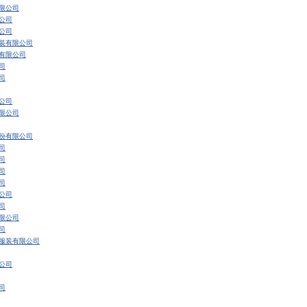
限公司
公司
公司
装有限公司
有限公司
司
司
公司
限公司
份有限公司
司
司
司
司
公司
司
限公司
司
服装有限公司
公司
司