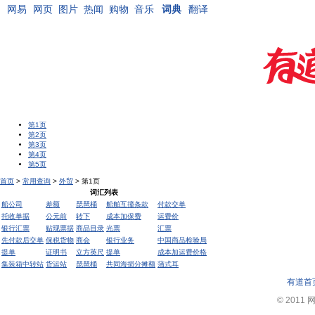
网易
网页
图片
热闻
购物
音乐
词典
翻译
第1页
第2页
第3页
第4页
第5页
首页
>
常用查询
>
外贸
> 第1页
词汇列表
船公司
差额
琵琶桶
船舶互撞条款
付款交单
托收单据
公元前
转下
成本加保费
运费价
银行汇票
贴现票据
商品目录
光票
汇票
先付款后交单
保税货物
商会
银行业务
中国商品检验局
提单
证明书
立方英尺
提单
成本加运费价格
集装箱中转站
货运站
琵琶桶
共同海损分摊额
蒲式耳
有道首
© 2011