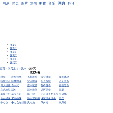
网易
网页
图片
热闻
购物
音乐
词典
翻译
第1页
第2页
第3页
第4页
第5页
第6页
首页
>
常用查询
>
跳伞
> 第1页
词汇列表
跳伞
跳伞运动
飞机跳伞
低空跳伞
夜间跳伞
特技定点
特技跳伞
定点跳伞
四人造型
八人造型
四人组星
自由式
空中芭蕾
花样跳伞
垂直造型
立式造型
踩伞
踩伞造型
循环踩伞
拉飘
伞翼飞行
伞衣飞行
电子靶
定点电子靶系统
公分靶
地面摄像
空中摄像
地面观察镜
特技录像设备
沙盘
中心点
中心点海绵垫
风向袋
风向筒
试风标