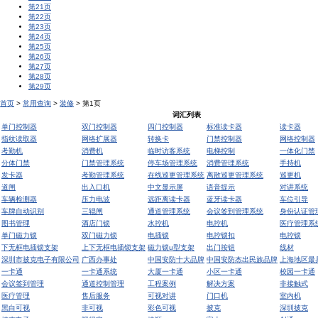
第21页
第22页
第23页
第24页
第25页
第26页
第27页
第28页
第29页
首页
>
常用查询
>
装修
> 第1页
词汇列表
单门控制器
双门控制器
四门控制器
标准读卡器
读卡器
指纹读取器
网络扩展器
转换卡
门禁控制器
网络控制器
考勤机
消费机
临时访客系统
电梯控制
一体化门禁
分体门禁
门禁管理系统
停车场管理系统
消费管理系统
手持机
发卡器
考勤管理系统
在线巡更管理系统
离散巡更管理系统
巡更机
道闸
出入口机
中文显示屏
语音提示
对讲系统
车辆检测器
压力电波
远距离读卡器
蓝牙读卡器
车位引导
车牌自动识别
三辊闸
通道管理系统
会议签到管理系统
身份认证管
图书管理
酒店门锁
水控机
电控机
医疗管理系
单门磁力锁
双门磁力锁
电插锁
电控锁扣
电控锁
下无框电插锁支架
上下无框电插锁支架
磁力锁u型支架
出门按钮
线材
深圳市披克电子有限公司
广西办事处
中国安防十大品牌
中国安防杰出民族品牌
上海地区最
一卡通
一卡通系统
大厦一卡通
小区一卡通
校园一卡通
会议签到管理
通道控制管理
工程案例
解决方案
非接触式
医疗管理
售后服务
可视对讲
门口机
室内机
黑白可视
非可视
彩色可视
披克
深圳披克