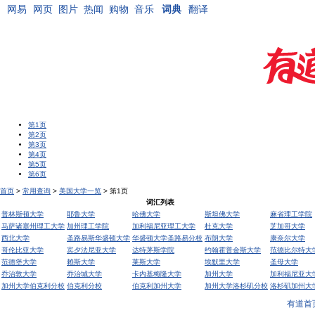
网易
网页
图片
热闻
购物
音乐
词典
翻译
第1页
第2页
第3页
第4页
第5页
第6页
首页
>
常用查询
>
美国大学一览
> 第1页
词汇列表
普林斯顿大学
耶鲁大学
哈佛大学
斯坦佛大学
麻省理工学院
马萨诸塞州理工大学
加州理工学院
加利福尼亚理工大学
杜克大学
芝加哥大学
西北大学
圣路易斯华盛顿大学
华盛顿大学圣路易分校
布朗大学
康奈尔大学
哥伦比亚大学
宾夕法尼亚大学
达特茅斯学院
约翰霍普金斯大学
范德比尔特大
范德堡大学
赖斯大学
莱斯大学
埃默里大学
圣母大学
乔治敦大学
乔治城大学
卡内基梅隆大学
加州大学
加利福尼亚大
加州大学伯克利分校
伯克利分校
伯克利加州大学
加州大学洛杉矶分校
洛杉矶加州大
有道首