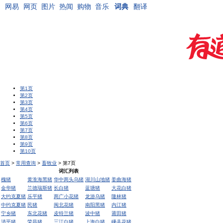
网易
网页
图片
热闻
购物
音乐
词典
翻译
第1页
第2页
第3页
第4页
第5页
第6页
第7页
第8页
第9页
第10页
首页
>
常用查询
>
畜牧业
> 第7页
词汇列表
槐猪
黄淮海黑猪
华中两头乌猪
湖川山地猪
姜曲海猪
金华猪
兰德瑞斯猪
长白猪
蓝塘猪
大花白猪
大约克夏猪
乐平猪
两广小花猪
龙游乌猪
隆林猪
中约克夏猪
民猪
闽北花猪
南阳黑猪
内江猪
宁乡猪
东北花猪
皮特兰猪
波中猪
莆田猪
清平猪
荣昌猪
三江白猪
上海白猪
嵊县花猪