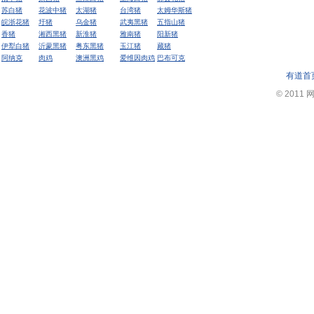
苏白猪
花波中猪
太湖猪
台湾猪
太姆华斯猪
皖浙花猪
圩猪
乌金猪
武夷黑猪
五指山猪
香猪
湘西黑猪
新淮猪
雅南猪
阳新猪
伊犁白猪
沂蒙黑猪
粤东黑猪
玉江猪
藏猪
阿纳克
肉鸡
澳洲黑鸡
爱维因肉鸡
巴布可克
有道首
© 2011