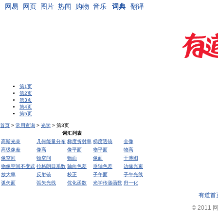
网易
网页
图片
热闻
购物
音乐
词典
翻译
第1页
第2页
第3页
第4页
第5页
首页
>
常用查询
>
光学
> 第3页
词汇列表
高斯光束
几何能量分布
梯度折射率
梯度透镜
全像
高级像差
像高
像平面
物平面
物高
像空间
物空间
物面
像面
干涉图
物像空间不变式
拉格朗日系数
轴向色差
垂轴色差
边缘光束
放大率
反射镜
校正
子午面
子午光线
弧矢面
弧矢光线
优化函数
光学传递函数
归一化
有道首
© 2011