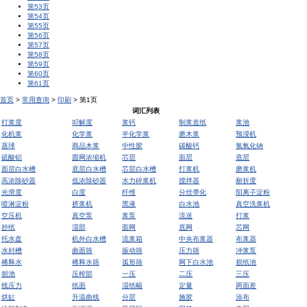
第53页
第54页
第55页
第56页
第57页
第58页
第59页
第60页
第61页
首页
>
常用查询
>
印刷
> 第1页
词汇列表
打浆度
叩解度
浆钙
制浆造纸
浆池
化机浆
化学浆
半化学浆
磨木浆
预浸机
蒸球
商品木浆
中性胶
碳酸钙
氢氧化钠
硫酸铝
圆网浓缩机
芯层
面层
底层
面层白水槽
底层白水槽
芯层白水槽
打浆机
磨浆机
高浓除砂器
低浓除砂器
水力碎浆机
搅拌器
耐折度
光滑度
白度
纤维
分丝帚化
阳离子淀粉
喷淋淀粉
挤浆机
黑液
白水池
真空洗浆机
空压机
真空泵
浆泵
流送
打浆
抄纸
湿部
面网
底网
芯网
托水盘
机外白水槽
流浆箱
中央布浆器
布浆器
水封槽
曲面筛
振动筛
压力筛
冲浆泵
稀释水
稀释水筛
弧形筛
网下白水池
损纸池
损池
压榨部
一压
二压
三压
线压力
纸面
湿纸幅
定量
两面差
烘缸
升温曲线
分层
施胶
涂布