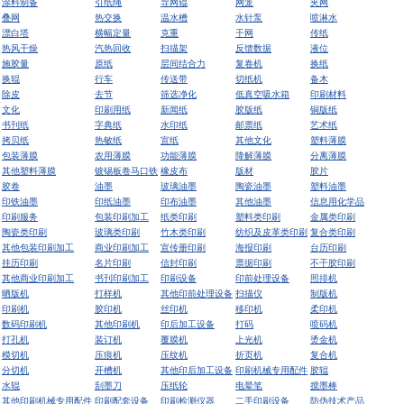
涂料制备
引纸绳
导网辊
网笼
夹网
叠网
热交换
温水槽
水针泵
喷淋水
漂白塔
横幅定量
克重
干网
传纸
热风干燥
汽热回收
扫描架
反馈数据
液位
施胶量
原纸
层间结合力
复卷机
换纸
换辊
行车
传送带
切纸机
备木
除皮
去节
筛选净化
低真空吸水箱
印刷材料
文化
印刷用纸
新闻纸
胶版纸
铜版纸
书刊纸
字典纸
水印纸
邮票纸
艺术纸
拷贝纸
热敏纸
宣纸
其他文化
塑料薄膜
包装薄膜
农用薄膜
功能薄膜
降解薄膜
分离薄膜
其他塑料薄膜
镀锡板卷马口铁
橡皮布
版材
胶片
胶卷
油墨
玻璃油墨
陶瓷油墨
塑料油墨
印铁油墨
印纸油墨
印布油墨
其他油墨
信息用化学品
印刷服务
包装印刷加工
纸类印刷
塑料类印刷
金属类印刷
陶瓷类印刷
玻璃类印刷
竹木类印刷
纺织及皮革类印刷
复合类印刷
其他包装印刷加工
商业印刷加工
宣传册印刷
海报印刷
台历印刷
挂历印刷
名片印刷
信封印刷
票据印刷
不干胶印刷
其他商业印刷加工
书刊印刷加工
印刷设备
印前处理设备
照排机
晒版机
打样机
其他印前处理设备
扫描仪
制版机
印刷机
胶印机
丝印机
移印机
柔印机
数码印刷机
其他印刷机
印后加工设备
打码
喷码机
打孔机
装订机
覆膜机
上光机
烫金机
模切机
压痕机
压纹机
折页机
复合机
分切机
开槽机
其他印后加工设备
印刷机械专用配件
胶辊
水辊
刮墨刀
压纸轮
电晕笔
搅墨棒
其他印刷机械专用配件
印刷配套设备
印刷检测仪器
二手印刷设备
防伪技术产品