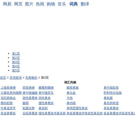
网易
网页
图片
热闻
购物
音乐
词典
翻译
第1页
第2页
第3页
第4页
第5页
首页
>
常用查询
>
耳鼻喉科
> 第3页
词汇列表
上颌骨鼻嵴
腭骨鼻嵴
蝶嘴和蝶嵴
额骨鼻棘
鼻中隔软骨
大翼软骨内侧脚
鼻中隔偏曲
鼻中隔穿孔
鼻出血
即利特尔动脉
克氏静脉丛
急性鼻窦炎
急性鼻炎
卡他
鼻粘膜
窦内积脓
极期
慢性鼻窦炎
鼻内镜
鼻息肉样变
中鼻道变窄
粘膜水肿
鼻息肉
单纯型慢性鼻炎
单发鼻窦炎
多发鼻窦炎
全组鼻窦炎
慢性鼻窦炎伴鼻息肉
单发鼻窦炎伴单发性鼻息肉
多发鼻窦炎伴多发性鼻