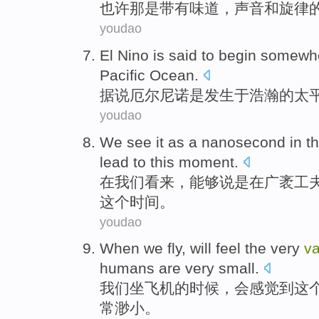
也许
那
是
带有
味道，
声音
和
旋律
youdao
El
Nino
is
said to begin somewh
Pacific Ocean
.
据说厄尔
尼诺
是
发生于浩瀚
的
太
youdao
We
see it as
a
nanosecond
in
t
lead to
this
moment
.
在
我们
看来
，能够说是在
广袤
工
这个
时间
。
youdao
When
we
fly
,
will
feel
the
very
v
humans
are very
small
.
我们
坐飞机
的
时候
，
会
感觉到
这
常
渺小
。