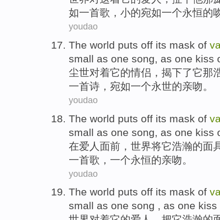
如一首歌，小的宛如
一个
永恒的
youdao
The
world
puts off
its
mask
of
v
small
as
one
song, as
one
kiss
尘世
对
着
它
的
情侣
，揭下了它那
一首诗，宛如
一个
永世的
亲吻
。
youdao
The
world
puts
off
its
mask
of
v
small
as
one
song, as
one
kiss
在
爱人
面前，
世界
将
它浩瀚
的
面
一首歌，
一个
永恒的
亲吻
。
youdao
The
world
puts
off
its
mask
of
v
small
as
one song
, as one
kiss
世界
对着
它
的
爱人
，
把
它
浩瀚
的