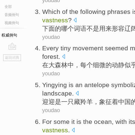
youdao
全部
Which
of the
following
phrases
i
音频例句
vastness
?
视频例句
下面
的
哪个词语
不是
用来
形容
辽
权威例句
youdao
Every
tiny
movement
seemed
m
go
forest
.
返回词典
top
在
大森林
中，
每个
细微
的
动静
似
youdao
Yingying
is
an
antelope symboli
landscape.
迎迎
是
一
只
藏羚羊
，象征着中国
youdao
For some
it
is
the ocean,
with it
vastness
.