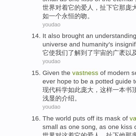
世界
对着
它
的
爱人
，扯下
它
那
庞
如
一个
永恒
的
吻
。
youdao
It
also brought
an understandin
universe
and
humanity
's
insigni
它
使
我们
了解
到了
宇宙
的
广袤
以
youdao
Given
the
vastness
of
modern
s
ever hope
to
be
a
potted
guide t
现代
科学
如此庞大
，
这样
一
本书
浅显
的
介绍。
youdao
The world
puts off its mask of
v
small
as
one
song, as
one
kiss
世界
对这着
它
的
爱人
，扯下他那