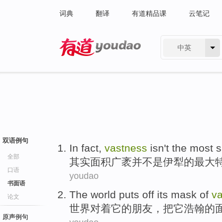
词典
翻译
有道精品课
云笔记
中英
有道 - 网易旗下搜索
双语例句
In fact
,
vastness
isn't
the
most
s
全部
其实
面积广袤
并
不是
伊犁
的
最大
口语
youdao
书面语
The
world
puts off
its
mask
of
v
论文
世界
对着
它
的
朋友
，把它浩翰的
原声例句