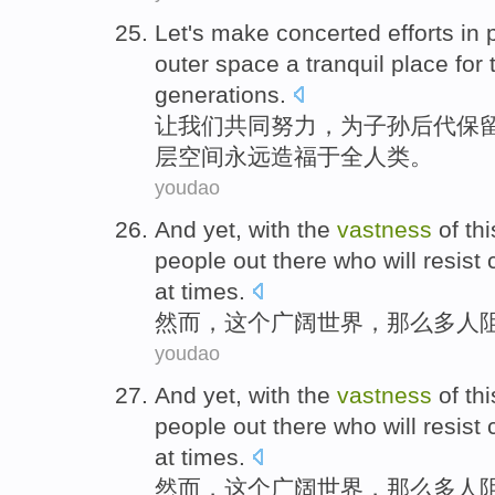
Let
's
make
concerted
efforts
in
outer
space
a tranquil place
for
generations.
让
我们
共同
努力
，
为
子孙后代
保
层
空间
永远
造福
于全人类。
youdao
And yet
, with
the
vastness
of th
people out there who
will resist
at times
.
然而
，
这个
广阔
世界
，
那么多人
youdao
And yet
, with
the
vastness
of th
people out there who
will resist
at times
.
然而
，
这个
广阔
世界
，
那么多人