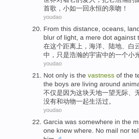
首歌
，小如
一回永恒
的
亲吻
！
youdao
From
this
distance
,
oceans
,
lan
blur of light,
a
mere dot against 
在
这个
距离上
，
海洋
、
陆地
、
白
中，只是
浩瀚
的
宇宙中的一个小
youdao
Not only
is the
vastness
of the t
the
boys
are
living
around
anima
不仅
是因为这块天地一望无际
、
没有和
动物
一起生活过
。
youdao
Garcia was somewhere
in
the
m
one
knew
where
.
No
mail
nor
te