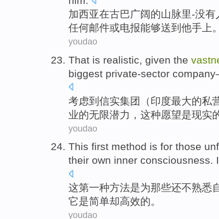
him
.
加西亚
在
古巴
广阔
的
山脉
里
-
没有
任何
邮件
或
电报
能够
送到
他手上
youdao
That is
realistic
,
given
the
vastn
biggest
private-sector
company
考虑到
信实集团
（
印度
最大
的
私
业
的无限潜力，这种愿望
是
现实
youdao
This
first
method
is
for
those
unf
their own
inner
consciousness.
I
这
第一种
方法
是
为
那些
还不
熟悉
它
是
简单
却
高效的。
youdao