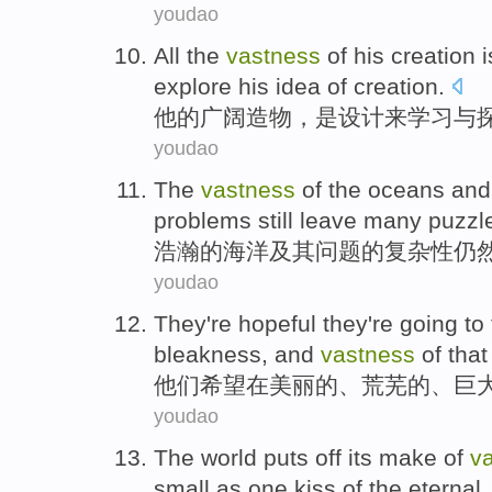
youdao
All the
vastness
of
his
creation
i
explore
his
idea
of
creation
.
他
的
广阔
造物
，
是
设计
来
学习
与
youdao
The
vastness
of
the
oceans
and
problems
still
leave
many
puzzl
浩瀚
的
海洋
及其
问题
的
复杂性
仍
youdao
They
're hopeful
they're going to
bleakness
, and
vastness
of
that
他们
希望
在
美丽
的
、
荒芜
的
、
巨
youdao
The
world
puts off
its
make
of
v
small
as
one
kiss
of the
eternal