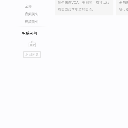
例句来自VOA、美剧等，您可以边
例句
全部
看美剧边学地道的美语。
等，
音频例句
视频例句
权威例句
go
返回词典
top