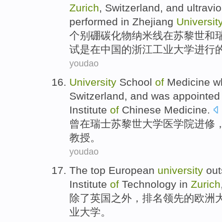
Zurich
,
Switzerland
, and
ultravio
performed
in
Zhejiang
Universit
个别
硼碳化物
纳米线
在
苏黎世
和
试
是
在
中国
的
浙江工业
大学
进行
youdao
University
School
of
Medicine
w
Switzerland
,
and
was
appointed
Institute
of
Chinese
Medicine
.
曾
在
瑞士
苏黎世
大学
医学院
进修
教授
。
youdao
The
top
European
university
out
Institute
of
Technology in
Zurich
除了
英国
之外
，
排名
领先
的
欧洲
业大学。