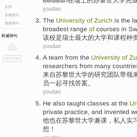
Bela
Ban
在
瑞士
的
苏黎世
大学
完
全部
youdao
音频例句
The
University
of
Zurich
is
the
l
视频例句
broadest range
of
courses
in
Sw
权威例句
该校
是
瑞士
最大
的
大学
和
课程
种
youdao
go
A
team
from
the
University
of
Zu
返回词典
top
researchers
from
many
countrie
来自
苏黎世
大学
的
研究团队
带领
员
一起
寻找
答案
。
youdao
He
also
taught classes at the
Un
private
practice
,
and
invented
w
他
也
在
苏黎世
大学
兼课，
私人
实
想
！