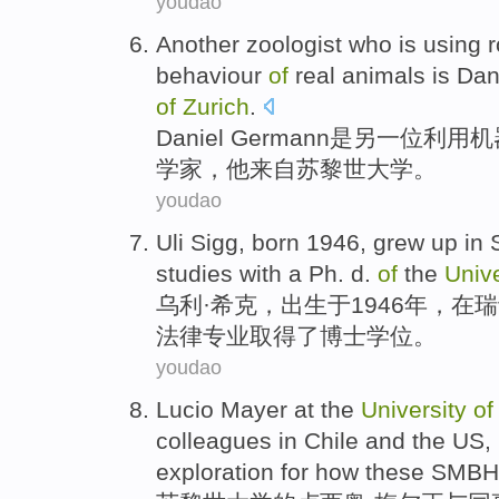
youdao
Another
zoologist
who
is
using
r
behaviour
of
real
animals
is Dan
of
Zurich
.
Daniel Germann
是
另
一位
利用
机
学家，他来自
苏黎世
大学
。
youdao
Uli Sigg,
born
1946,
grew up
in
studies
with
a
Ph.
d.
of
the
Unive
乌利·希克，
出生于
1946年，
在
瑞
法律
专业取得了
博士
学位。
youdao
Lucio
Mayer at
the
University
of
colleagues
in
Chile
and
the US
,
exploration
for
how
these
SMBH