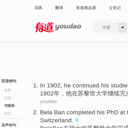
词典
翻译
有道精品课
云笔记
中英
有道 - 网易旗下搜索
双语例句
In 1902,
he
continued
his
studie
全部
1902年，
他
在
苏黎世
大学
继续完
口语
youdao
书面语
Bela
Ban
completed
his
PhD
at
论文
Switzerland
.
原声例句