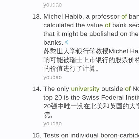
youdao
Michel Habib
,
a
professor
of
ban
calculated the
value
of
bank
sec
that it
might
be
abolished
on
the
banks
.
苏黎世
大学
银行学
教授
Michel
Ha
响
可能
被
瑞士
上市
银行
的
股票
价
的
价值
进行了
计算
。
youdao
The only
university
outside
of
No
top
20
is
the
Swiss
Federal
Inst
20
强中
唯一
没在
北美
和
英国
的
大
院。
youdao
Tests
on individual
boron-carbid