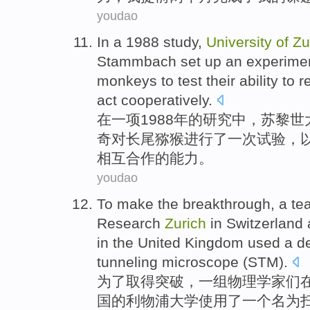
youdao
In
a
1988
study
,
University
of
Zu
Stammbach set
up
an
experime
monkeys
to
test
their
ability
to
r
act cooperatively
.
在
一
项1988年
的
研究
中，
苏黎世
奇对
长尾
猕猴
进行了
一
次
试验
，
相互合作的
能力
。
youdao
To
make the
breakthrough
,
a
te
Research
Zurich
in
Switzerland
in the United
Kingdom
used
a
d
tunneling
microscope
(
STM
).
为了
取得突破
，
一
组
物理学
家们
国
的
利物浦
大学
使用
了一个
名为