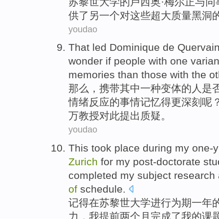
苏黎世
大学
的
卢西奥
·
梅尔
正
与
同
供了
另
一个
对
这些
超大
质量黑洞
youdao
That
led Dominique de Quervai
wonder
if
people
with
one
varian
memories
than
those with
the ot
那么
，携带其中
一
种
变体
的
人
是
情绪
反应的事情
记忆
得
更深刻呢
万教授对此提出质疑。
youdao
This took place during
my
one-y
Zurich
for my
post-doctorate
stu
completed
my
subject
research
of
schedule
.
记得
在
苏黎世
大学
进行
为期
一年
力，
我
提前
两
个月
完成了
我
的
课