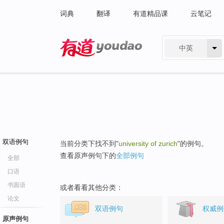
词典
翻译
有道精品课
云笔记
中英
有道 - 网易旗下搜索
双语例句
当前分类下找不到"
university of zurich
"的例句。
查看原声例句下的
全部例句
全部
口语
书面语
或者看看其他分类：
论文
双语例句
权威例
原声例句