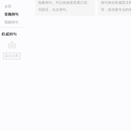
海量例句，可以按难度查看口语、
例句来自权威英文
全部
书面语、论文例句。
等，提供最专业的
音频例句
视频例句
权威例句
go
返回词典
top