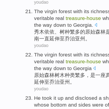
youdao
The
virgin
forest
with
its richnes
veritable
real
treasure-
house
wh
the way down to
Georgia
.
秀木
依依
、
树种
繁多
的
原始
森林
南一直
延伸至乔治亚州。
youdao
The virgin
forest
with its
richnes
veritable
real
treasure-
house
wh
the way down to
Georgia
原始
森林
树木
种类繁多
，
是
一
座
延伸至乔治亚州。
youdao
He
took
it
up
and
disclosed
a
sh
whose
bottom
and
sides
were
o