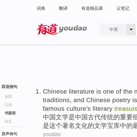
词典
翻译
有道精品课
云笔记
中英
有道 - 网易旗下搜索
双语例句
Chinese
literature
is
one
of
the
全部
traditions
,
and
Chinese
poetry
i
口语
famous
culture
's
literary
treasu
书面语
中国
文学
是
中国
古代
传统
的
重要
论文
是
这个
著名
文化
的
文学
宝库
中的
youdao
原声例句