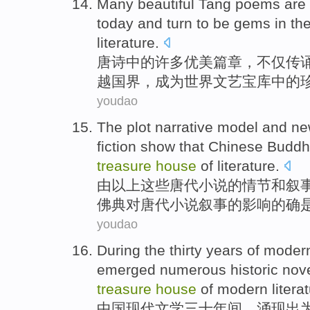
Many
beautiful
Tang poems
are 
today
and
turn to be
gems
in
th
literature
.
唐诗
中的
许多
优美
篇章，不仅传
越国界，
成为
世界
文艺
宝库
中的
youdao
The
plot narrative
model
and
ne
fiction
show
that
Chinese Buddh
treasure
house
of
literature.
由以上
这些
唐代
小说
的
情节
和
叙
佛典对
唐代
小说叙事的影响的确
youdao
During the
thirty
years
of
moder
emerged numerous
historic
nov
treasure
house
of
modern
litera
中国
现代
文学
三十
年间
，
涌现
出