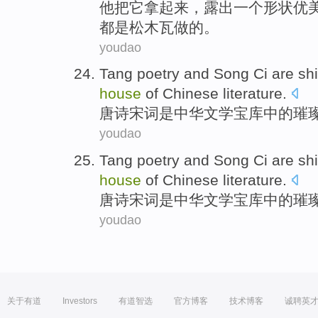
他
把
它
拿
起来
，
露出
一个
形状优
都是
松木瓦做
的。
youdao
Tang poetry
and Song Ci
are
sh
house
of
Chinese
literature
.
唐诗
宋词
是
中华
文学宝库
中的
璀
youdao
Tang poetry
and Song Ci
are
sh
house
of
Chinese
literature
.
唐诗
宋词
是
中华
文学宝库
中的
璀
youdao
关于有道
Investors
有道智选
官方博客
技术博客
诚聘英