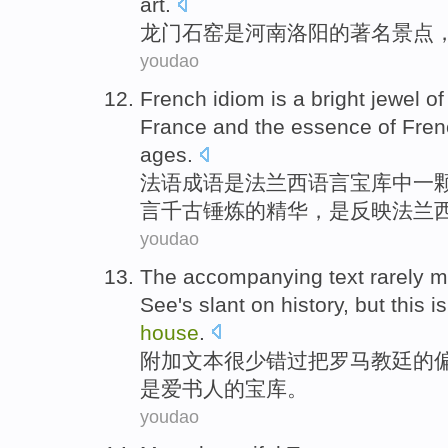
art
.
龙门
石窑
是
河南
洛阳
的著名
景点
youdao
French
idiom
is
a
bright
jewel
of
France
and
the
essence
of Fren
ages
.
法语
成语
是
法兰西
语言
宝库
中一
言千古锤炼
的
精华
，是反映法兰
youdao
The accompanying
text
rarely
m
See
's
slant
on
history
,
but
this
is
house
.
附加
文本
很少
错过
把
罗马
教廷
的
是爱书人的
宝库
。
youdao