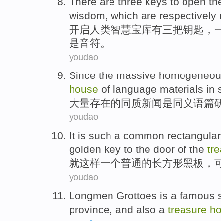
There are
three
keys
to open
th
wisdom
,
which are
respectively
开启
人类
智慧
宝库
有
三
把
钥匙
，
是音符。
youdao
Since the
massive
homogeneou
house
of
language materials in
大量存在
的
同质
新闻
是同义语
篇
youdao
It
is
such
a
common
rectangular
golden
key to the door
of
the
tr
就
这样
一个
普通
的
长方形
黑板
，
youdao
Longmen
Grottoes
is
a
famous
province, and also a
treasure
h