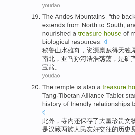
youdao
The
Andes
Mountains
, "the
bac
extends from
North
to South, an
nourished a
treasure
house
of
m
biological
resources
.
秘鲁山水雄奇，
资源
禀赋得天独厚
南北
，
亚马孙河
浩浩荡荡
，是
矿
宝盆
。
youdao
The
temple
is also
a
treasure
h
Tang-Tibetan
Alliance
Tablet
sta
history
of
friendly
relationships 
此外，
寺
内
还
保存了大量珍贵
文
是汉藏
两
族
人民
友好
交往的
历史