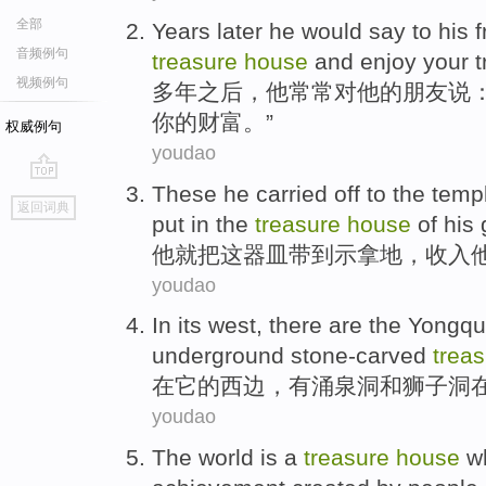
全部
Years
later
he
would
say
to
his
f
音频例句
treasure
house
and
enjoy
your
t
视频例句
多年
之后
，
他
常常
对
他
的
朋友
说：
你的
财富
。”
权威例句
youdao
These
he
carried
off
to
the
temp
go
返回词典
top
put in
the
treasure
house
of his 
他
就
把
这
器皿带到示拿地，收入
youdao
In
its
west
,
there are
the
Yongqu
underground
stone-carved
trea
在
它
的
西边
，
有
涌泉
洞
和
狮子
洞
youdao
The world
is
a
treasure
house
wh