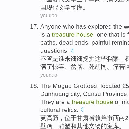
国现代文学
宝库
。
youdao
Anyone
who
has
explored
the
wo
is
a
treasure
house
, one that
is 
paths
,
dead ends
,
painful
remin
questions
.
不管是
谁
来细细挖掘
这些
档案
，
满
了
惊喜
、
岔路
、
死胡同
、
痛苦
youdao
The Mogao Grottoes
,
located
2
Dunhuang city
,
Gansu Province
They
are
a
treasure
house
of
mu
cultural relics
.
莫高窟
，
位于
甘肃省
敦煌市
西南
2
壁画
、
雕塑
和
其他
文物
的
宝库
。