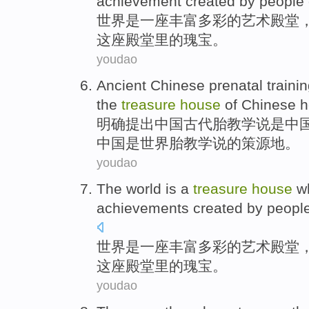
achievement
created
by
people
世界
是
一座
丰富多彩的艺术
殿堂
这座
殿堂
里的瑰宝。
youdao
Ancient
Chinese
prenatal
traini
the
treasure
house
of
Chinese
h
明确提出
中国
古代
胎教
学说
是
中
中国是世界胎教学说的策源地。
youdao
The world
is
a
treasure
house
wh
achievements
created
by
peopl
世界
是
一
座丰富多彩的艺术
殿堂
这座
殿堂
里的瑰宝。
youdao