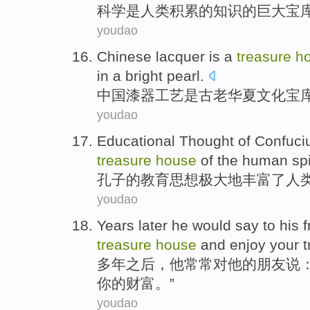
科学
是
人类
积累
的
知识的
巨大
宝
youdao
Chinese
lacquer
is
a
treasure
h
in a
bright pearl
.
中国
漆器工艺
是
古老
华夏
文化
宝
youdao
Educational
Thought
of
Confuci
treasure
house
of
the human
spi
孔子
的
教育
思想
极大
地
丰富
了
人
youdao
Years
later
he
would
say
to
his
f
treasure
house
and
enjoy
your
t
多年
之后
，
他
常常
对
他
的
朋友
说：
你的
财富
。”
youdao