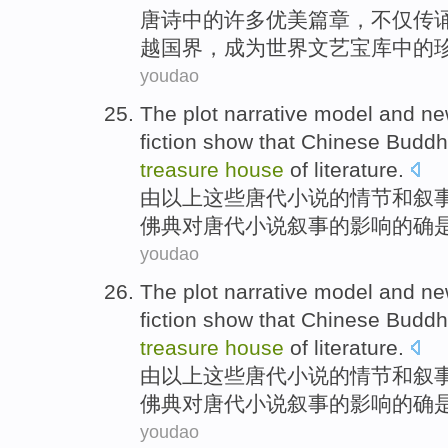
唐诗
中的
许多
优美
篇章，不仅传
越国界，
成为
世界
文艺
宝库
中的
youdao
The
plot narrative
model
and
ne
fiction
show
that
Chinese Buddh
treasure
house
of
literature.
由以上
这些
唐代
小说
的
情节
和
叙
佛典对
唐代
小说叙事的影响的确
youdao
The
plot narrative
model
and
ne
fiction
show
that
Chinese Buddh
treasure
house
of
literature.
由以上
这些
唐代
小说
的
情节
和
叙
佛典对
唐代
小说叙事的影响的确
youdao