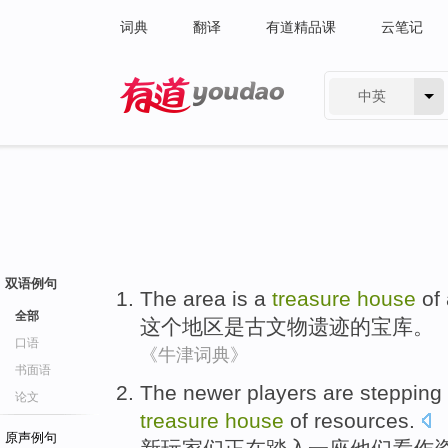
词典
翻译
有道精品课
云笔记
中英
有道 - 网易旗下搜索
双语例句
The
area
is
a
treasure
house
of
全部
这个
地区
是
古
文物
遗迹
的
宝库
。
口语
《牛津词典》
书面语
The
newer
players
are stepping
论文
treasure
house
of
resources
.
原声例句