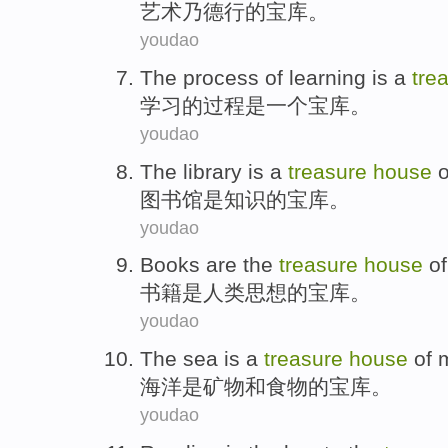
艺术
乃德行
的
宝库
。
youdao
The
process
of
learning
is
a
tre
学习
的
过程
是
一个
宝库
。
youdao
The library
is
a
treasure
house
o
图书馆
是
知识
的
宝库
。
youdao
Books
are
the
treasure
house
of
书籍
是
人类
思想
的
宝库
。
youdao
The sea
is
a
treasure
house
of
海洋
是
矿物
和
食物
的
宝库
。
youdao