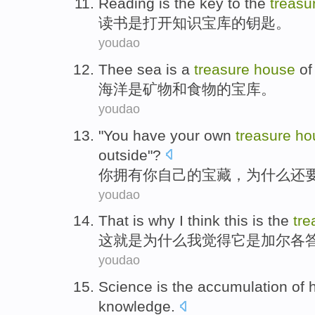
Reading
is
the
key
to the
treasu
读书
是
打开知识宝库
的
钥匙
。
youdao
Thee sea
is
a
treasure
house
of
海洋
是
矿物
和
食物
的
宝库
。
youdao
"
You
have
your
own
treasure
ho
outside
"?
你
拥有
你
自己的
宝藏
，
为什么
还
youdao
That
is
why
I
think
this
is
the
tre
这
就是
为什么
我
觉得
它
是
加尔各
youdao
Science
is
the accumulation
of
knowledge.