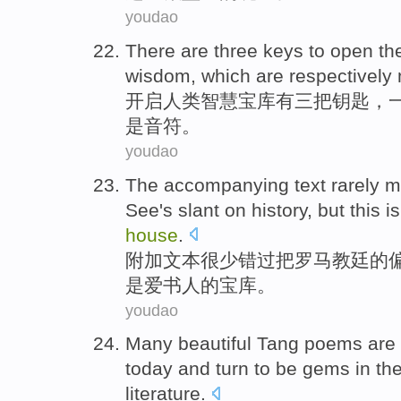
youdao
There are
three
keys
to open
th
wisdom
,
which are
respectively
开启
人类
智慧
宝库
有
三
把
钥匙
，
是音符。
youdao
The accompanying
text
rarely
m
See
's
slant
on
history
,
but
this
is
house
.
附加
文本
很少
错过
把
罗马
教廷
的
是爱书人的
宝库
。
youdao
Many
beautiful
Tang poems
are 
today
and
turn to be
gems
in
th
literature
.