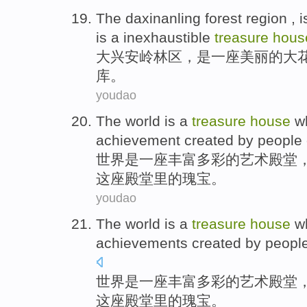
The daxinanling
forest region ,
i
is
a
inexhaustible
treasure
hous
大兴安岭
林区，
是
一
座
美丽的
大
库。
youdao
The world
is
a
treasure
house
wh
achievement
created
by
people
世界
是
一座
丰富多彩的艺术
殿堂
这座
殿堂
里的瑰宝。
youdao
The world
is
a
treasure
house
wh
achievements
created
by
peopl
世界
是
一
座丰富多彩的艺术
殿堂
这座
殿堂
里的瑰宝。