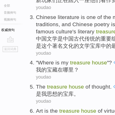
新
玩家们
正在
踏入
一
座
他们
看作
全部
youdao
音频例句
Chinese
literature
is
one
of
the
视频例句
traditions
,
and
Chinese
poetry
i
权威例句
famous
culture
's
literary
treasu
中国
文学
是
中国
古代
传统
的
重要
是
这个
著名
文化
的
文学
宝库
中的
go
返回词典
top
youdao
"
Where is
my
treasure
house
"?
我
的
宝藏
在
哪里
？
youdao
The
treasure
house
of
thought
.
是我
思想
的
宝库。
youdao
Art
is the
treasure
house
of
virt