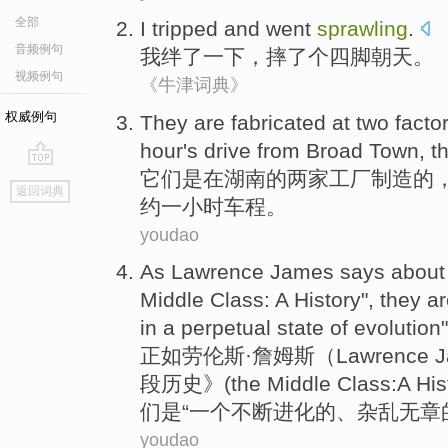
全部
I
tripped
and
went
sprawling
.
音频例句
我
绊
了一下，摔了个
四脚朝天
。
视频例句
《牛津词典》
权威例句
They
are
fabricated
at
two
facto
hour
's drive
from
Broad
Town
, t
它们
是
在
湖南
的
两
家工厂
制造
的
go
返回词典
top
约
一
小时
车程
。
youdao
As
Lawrence
James
says
about
Middle
Class
:
A
History
",
they
ar
in
a perpetual
state
of
evolution
"
正如
劳伦斯
·
詹姆斯
（Lawrence 
段历史
》(
the
Middle Class:
A
His
们
是
“一个不断进化的、
杂乱无章
youdao