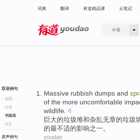
词典
翻译
有道精品课
云笔记
中英
有道 - 网易旗下搜索
双语例句
Massive
rubbish dumps
and
spr
全部
of the
more uncomfortable
impa
口语
wildlife
.
书面语
巨大
的
垃圾堆
和
杂乱无章的
垃圾
论文
的
最
不适的
影响
之一
。
youdao
原声例句