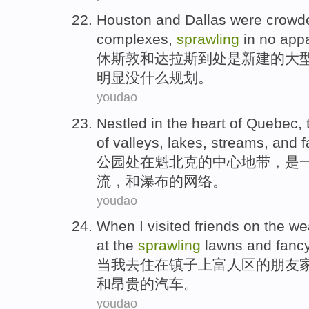
Houston
and
Dallas
were
crowd
complexes
,
sprawling
in no
app
休斯敦
和
达拉斯到处
是
新建
的
大
明显没什么规划。
youdao
Nestled in
the heart
of
Quebec
,
of
valleys
,
lakes
,
streams
,
and
f
公园
处在
魁北克
的
中心地带，
是
流
，
和
瀑布
的
网络
。
youdao
When
I
visited
friends
on
the wea
at
the
sprawling
lawns
and
fanc
当
我
去
住
在
镇子
上富人区的朋友
和
昂贵
的
汽车
。
youdao