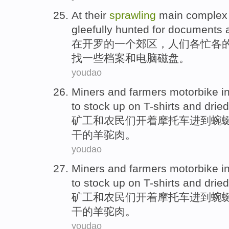
At
their
sprawling
main
complex
gleefully
hunted for
documents
在
开罗
的
一个
郊区
，人们
各
忙各
找
一些
档案
和
电脑磁盘。
youdao
Miners
and
farmers
motorbike
i
to
stock up
on T-shirts
and
dried
矿工
和
农民们
开着摩托车
进
到
蜿
干
的羊驼肉。
youdao
Miners
and
farmers
motorbike
i
to
stock up
on T-shirts
and
dried
矿工
和
农民们
开着摩托车
进
到
蜿
干
的羊驼肉。
youdao