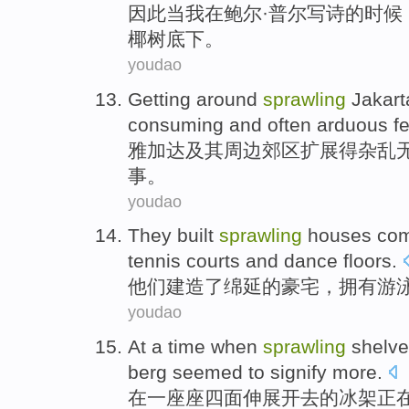
因此
当
我
在
鲍尔
·普尔
写
诗
的时候
椰树
底下。
youdao
Getting
around
sprawling
Jakart
consuming
and often
arduous
f
雅加达
及其
周边郊区扩展
得
杂乱
事。
youdao
They
built
sprawling
houses com
tennis courts
and
dance floors
.
他们
建造了
绵延的
豪宅
，
拥有
游
youdao
At
a time
when
sprawling
shelv
berg
seemed to signify
more.
在
一座座四面
伸展
开去
的
冰架
正