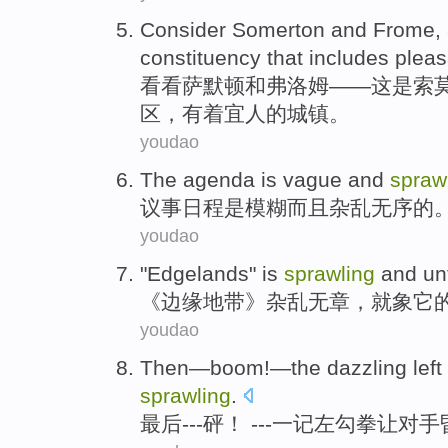
Consider Somerton
and
Frome
,
constituency
that includes
pleas
看看
萨默
顿
和
弗洛
姆——这是索
区
，有着
宜人的
城镇
。
youdao
The agenda
is
vague
and
spraw
议事
日程
是
模糊
而且
杂乱无序的
youdao
"
Edgelands
" is
sprawling
and un
《边缘
地带
》
杂乱无章
，
就象
它
youdao
Then
—
boom
!—
the
dazzling
left
sprawling
.
最后
---
砰
！ ---
一
记
左
勾拳
让
对手