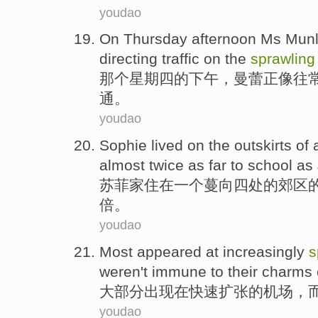
youdao
On Thursday
afternoon
Ms
Mun
directing
traffic
on
the
sprawling
那个
星期四
的
下午
，曼
蕾
正像
往
通
。
youdao
Sophie
lived
on
the
outskirts
of
almost
twice
as
far
to
school
as
苏菲
家住
在
一
个
蔓向四处
的
郊区
倍
。
youdao
Most
appeared
at
increasingly
s
weren't
immune
to
their charms
大部分
出现
在
快速
扩张的
机场
，
youdao