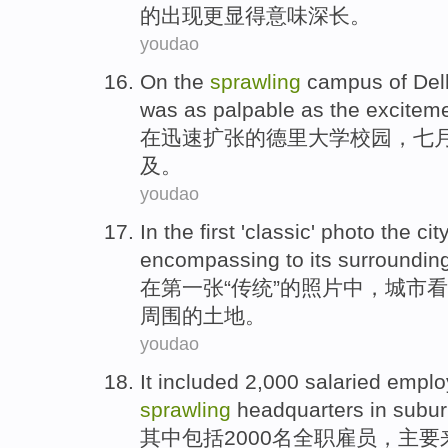
的出现更显得意味深长。
youdao
On
the
sprawling
campus
of
Del
was
as
palpable
as
the
excitem
在
迅速扩张
的
德里
大学
校园
，
七
及
。
youdao
In
the first
'
classic
'
photo
the
cit
encompassing to
its
surroundin
在
第
一张“
传统
”的
照片
中，
城市
看
周围的土地。
youdao
It included
2,000
salaried
emplo
sprawling
headquarters
in
subu
其中
包括2000
名全职
雇员
，
主要