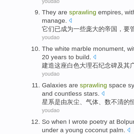
youdao
They
are
sprawling
empires
,
wit
manage
.
它们
已成为
一些
庞大的
帝国
，
要
youdao
The
white
marble
monument
,
wi
20
years
to
build
.
建造
这座
白色
大理石
纪念碑
及其
youdao
Galaxies
are
sprawling
space
s
and
countless
stars
.
星系
是
由
灰尘
、
气体
、
数不清
的
youdao
So
when
I
wrote
poetry
at
Bolpu
under
a
young
coconut
palm.