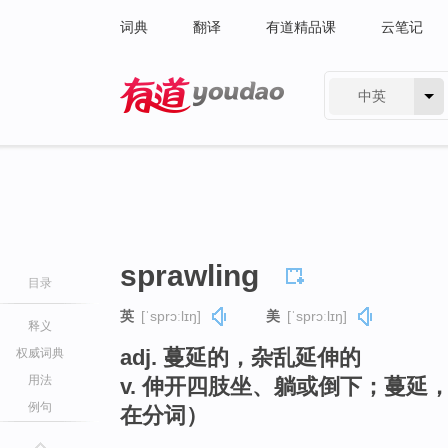
词典
翻译
有道精品课
云笔记
中英
有道 - 网易旗下搜索
sprawling
目录
英
[ˈsprɔːlɪŋ]
美
[ˈsprɔːlɪŋ]
释义
adj. 蔓延的，杂乱延伸的
权威词典
用法
v. 伸开四肢坐、躺或倒下；蔓延，
例句
在分词）