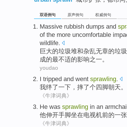
双语例句
原声例句
权威例句
Massive
rubbish dumps
and
spr
of the
more uncomfortable
impa
wildlife
.
巨大
的
垃圾堆
和
杂乱无章的
垃圾
成的
最
不适的
影响
之一
。
youdao
I
tripped
and
went
sprawling
.
我
绊
了一下，摔了个
四脚朝天
。
《牛津词典》
He
was
sprawling
in
an armchai
他
伸开
手脚坐在电视机
前
的
一张
《牛津词典》