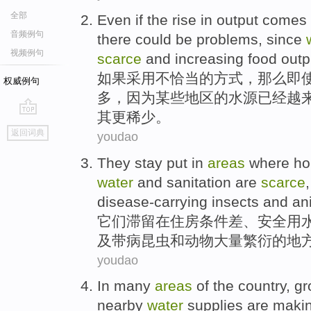
全部
Even
if
the
rise
in
output
comes a
音频例句
there
could
be
problems
,
since
视频例句
scarce
and increasing
food
outp
如果
采用不
恰当
的
方式
，那么
即
权威例句
多
，
因为
某些
地区
的
水源
已经
越
其
更稀少。
go
返回词典
youdao
top
They
stay put
in
areas
where
ho
water
and
sanitation
are
scarce
disease-carrying
insects
and
an
它们
滞留
在
住房
条件
差
、
安全
用
及
带病
昆虫
和
动物
大量繁衍的
地
youdao
In
many
areas
of
the
country
,
gr
nearby
water
supplies
are
maki