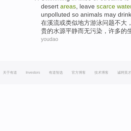
desert
areas
,
leave
scarce
wate
unpolluted
so
animals
may
drin
在
溪流
或
类似
地方
游泳
问题不大
贵
的
水源
平静
而
无污染
，
许多
的
youdao
关于有道
Investors
有道智选
官方博客
技术博客
诚聘英