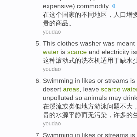
expensive) commodity.
在
这个
国家
的
不同
地区
，人口
增
贵的商品。
youdao
This
clothes
washer
was meant 
water
is
scarce
and
electricity
is
这种
滚动式的
洗衣机
适用
于
缺水
youdao
Swimming
in
likes
or
streams is
desert
areas
,
leave
scarce
wate
unpolluted
so
animals
may
drin
在
溪流
或
类似
地方
游泳
问题不大
贵
的
水源
平静
而
无污染
，
许多
的
youdao
Swimming
in
likes
or
streams is