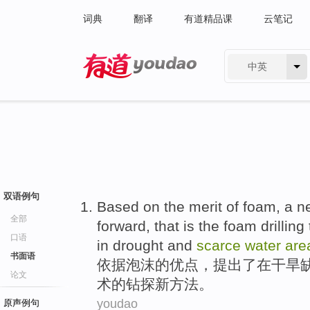
词典
翻译
有道精品课
云笔记
中英
有道 - 网易旗下搜索
双语例句
Based on
the
merit
of
foam
, a
n
全部
forward
, that is the foam
drilling
口语
in
drought and
scarce
water
are
书面语
依据
泡沫
的
优点
，
提出
了
在
干旱
论文
术
的
钻探
新
方法
。
youdao
原声例句