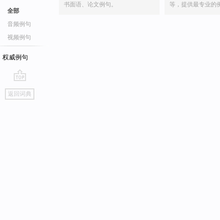
书面语、论文例句。
等，提供最专业的
全部
音频例句
视频例句
权威例句
go
返回词典
top