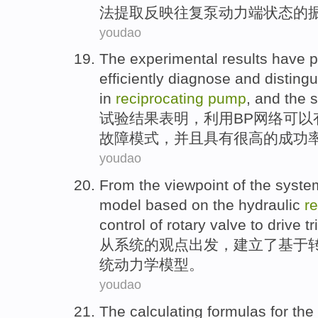
法
提取
反映
往复泵动力端状态
的
youdao
The experimental
results have
p
efficiently
diagnose
and
distingu
in
reciprocating
pump
,
and
the
s
试验
结果
表明
，
利用BP
网络
可以
故障模式，
并且
具有
很高
的
成功
youdao
From
the
viewpoint
of
the
syste
model
based
on the
hydraulic
r
control
of
rotary
valve
to drive
tr
从
系统
的
观点出发
，
建立
了
基于
统
动力学
模型
。
youdao
The
calculating formulas
for th