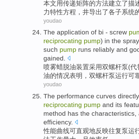
本文
用
传递
矩阵
的
方法
建立
了描
力特性
方程
，井
导出了
各子系统
youdao
The application
of bi
-
screw
pu
reciprocating
pump
)
in the
spra
such
pump
runs
reliably
and go
gained.
喷雾
蜡
脱油装置采用
双
螺杆泵
(
代
油
的
情况
表明
，双
螺杆泵
运行
可
youdao
The
performance
curves
directl
reciprocating
pump
and its
feat
method
has the characteristics,
efficiency
.
性能
曲线
可直观
地反映
往复
泵
运