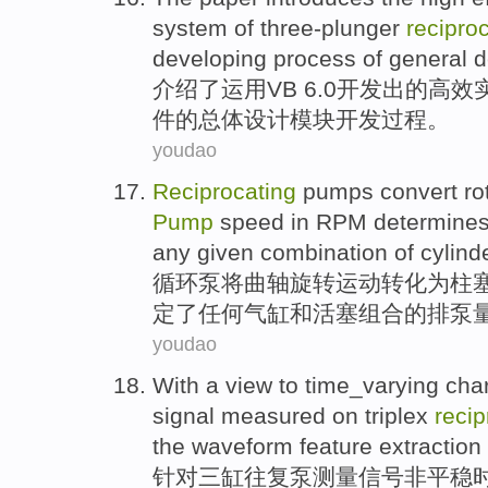
system
of
three-plunger
recipro
developing
process
of
general
d
介绍
了
运用
VB 6.0
开发
出的
高效
件的
总体
设计
模块
开发
过程
。
youdao
Reciprocating
pumps
convert ro
Pump
speed
in
RPM
determine
any given
combination
of
cylind
循环
泵
将
曲轴
旋转
运动
转化为柱
定了
任何
气缸
和
活塞
组合
的排泵
youdao
With a
view
to time_varying
char
signal
measured
on
triplex
recip
the
waveform
feature
extraction
针对
三
缸
往复
泵
测量
信号
非平稳