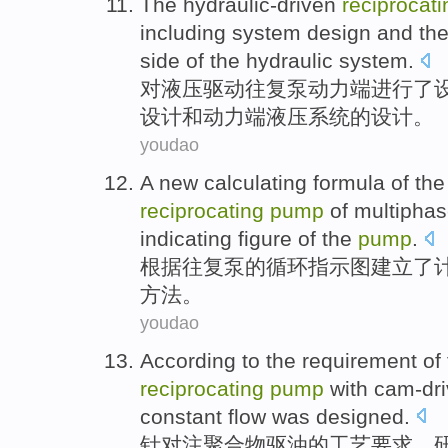
The
hydraulic-driven
reciprocati
including
system
design
and
the
side
of the
hydraulic
system.
对
液压
驱动
往复
泵
动力
端
进行
了
设计
和
动力
端液压系统
的
设计。
youdao
A
new
calculating
formula
of
th
reciprocating
pump
of
multipha
indicating
figure
of
the
pump
.
根据
往复
泵
的
循环
指示
图
建立
了
方法
。
youdao
According to
the
requirement
of
reciprocating
pump
with cam-dr
constant
flow
was designed.
针对
注聚合物驱油
的
工艺
要求
，