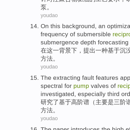
泵
。
youdao
On
this
background
,
an
optimiza
frequency
of
submersible
recipr
submergence depth
forecasting
在
这
一
背景下
，
提出一种
基于
沉
方法
。
youdao
The
extracting
fault
features
app
spectral
for
pump
valves
of
reci
investigated
,
especially
third
ord
研究
了
基于
高
阶
谱
（
主要
是
三
阶
方法
。
youdao
The paper introduces
the
high e