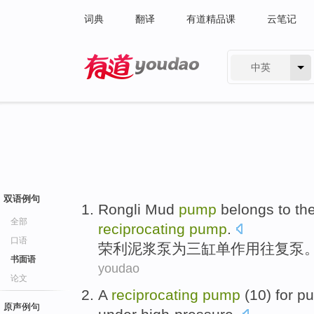
词典
翻译
有道精品课
云笔记
中英
有道 - 网易旗下搜索
双语例句
Rongli
Mud
pump
belongs to
th
全部
reciprocating
pump
.
口语
荣利
泥浆
泵
为
三缸
单
作用
往复
泵
书面语
youdao
论文
A
reciprocating
pump
(
10
)
for
pu
原声例句