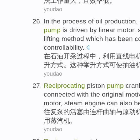
法
工作量
大
，
且
效率
低
。
youdao
In
the
process
of
oil
production
,
pump
is
driven
by
linear
motor
,
lifting
method
which
has
been c
controllability
.
在
石油
开采
过程
中，利用
直线
电
升
方式。
这种
举升
方式
可
使
抽油
youdao
Reciprocating
piston
pump
cran
connected
with the original mot
motor
,
steam engine
can also b
往复
泵
的
活塞
由
连杆
曲轴
与
原动
用蒸汽机。
youdao