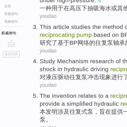
under high-pressure
.
全部
一种
用于
在高压
下
抽吸
海水
或
其
音频例句
youdao
视频例句
This article
studies
the
method
权威例句
reciprocating
pump
based on
B
研究
了
基于
BP
网络
的
往复
泵
轴承
youdao
go
返回词典
top
Study
Mechanism
research
of
t
shock
in hydraulic
driving
recipr
对
液压
驱动
往复
泵
冲击
现象
进行
youdao
The invention
relates to
a
recipr
provide
a
simplified
hydraulic
re
本
发明
涉及
往复式
泵
，
旨在
提供
泵。