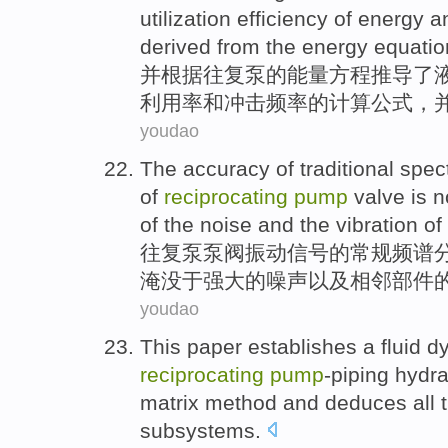
utilization efficiency
of
energy
a
derived from the
energy
equatio
并根据
往复
泵
的
能量
方程
推导
了
利用率
和
冲击
频率
的
计算
公式，
youdao
The
accuracy
of
traditional
spec
of
reciprocating
pump
valve
is
n
of the
noise
and
the
vibration
of
往复
泵
泵阀
振动信号
的
常规
频谱
淹没
于
强大的
噪声
以及
相邻
部件
youdao
This paper
establishes a
fluid
d
reciprocating
pump
-piping hydra
matrix
method
and
deduces
all 
subsystems
.