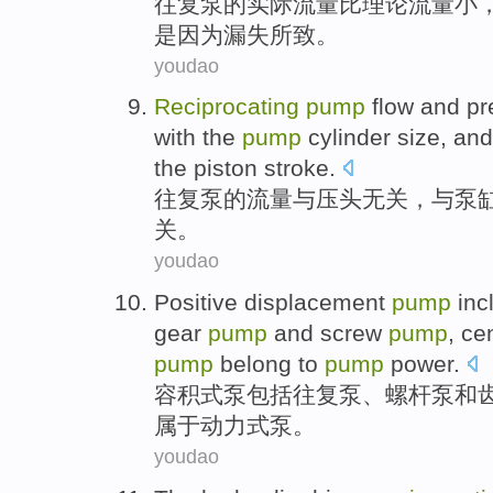
往复
泵
的
实际
流量
比
理论
流量小
是因为
漏失
所致
。
youdao
Reciprocating
pump
flow
and
pr
with
the
pump
cylinder
size
,
and
the piston
stroke
.
往复
泵
的
流量
与
压
头
无关
，
与
泵
关。
youdao
Positive displacement
pump
inc
gear
pump
and
screw
pump
,
cen
pump
belong to
pump
power
.
容积
式
泵
包括
往复
泵、
螺杆泵
和
属于
动力
式泵。
youdao