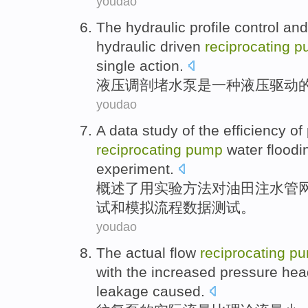
youdao
The
hydraulic
profile
control
and
hydraulic
driven
reciprocating
p
single
action
.
液压
调剖
堵
水泵
是
一种
液压
驱动
youdao
A
data
study of the efficiency of
reciprocating
pump
water
floodi
experiment
.
概述了
用
实验
方法
对
油田
注水
管
试
和模拟流程数据测试。
youdao
The
actual
flow
reciprocating
pu
with the
increased
pressure
hea
leakage
caused
.