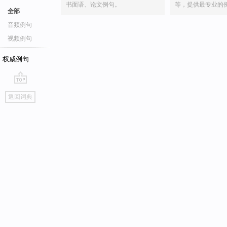
书面语、论文例句。
等，提供最专业的
全部
音频例句
视频例句
权威例句
go
返回词典
top