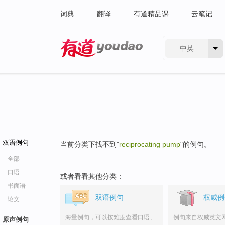
词典
翻译
有道精品课
云笔记
中英
有道 - 网易旗下搜索
双语例句
当前分类下找不到"
reciprocating pump
"的例句。
全部
口语
或者看看其他分类：
书面语
双语例句
权威例
论文
海量例句，可以按难度查看口语、
例句来自权威英文
原声例句