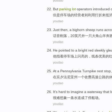
youdao
But
parking
lot
operators
introduced 
但是
停车场
的
经营者则
利用
打折
来
抵
youdao
Just then
,
a
bighorn
sheep
runs
acro
话音
刚
落，
20
英尺外
一
只大
角
山羊
奔
youdao
He
pointed to
a bright
red
sleekly gle
他
指着
停车场
上闪亮的，线条优美的
youdao
At
a
Pennsylvania
Turnpike
rest
stop
在
宾夕法尼亚州
一个
收费
高速公路的
youdao
It's hard to
imagine
a
waterway
that l
很难
想象
一
条
水道
成了
停
船
场。
youdao