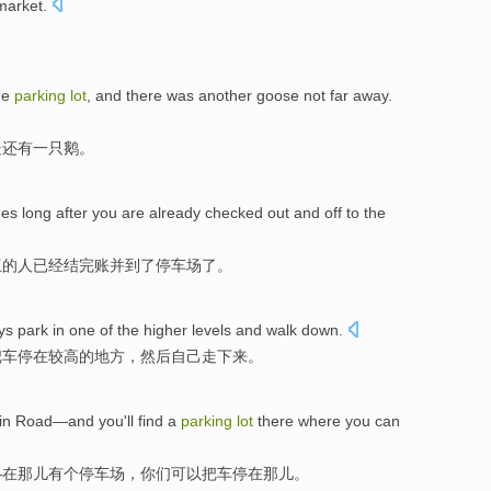
market.
the
parking
lot
, and there was another goose not far away.
处还有一只鹅。
es long after you are already checked out and off to the
伍的人已经结完账并到了停车场了。
ys
park
in one of the
higher
levels
and walk
down
.
把车停在
较高
的
地方，
然后
自己走下来。
in
Road
—and
you
'll find
a
parking
lot
there
where
you can
—在
那儿
有个
停车场
，
你们
可以
把
车停
在那儿。