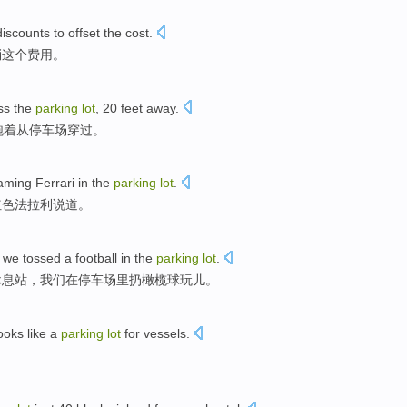
discounts
to
offset
the
cost
.
消
这个
费用
。
ss
the
parking
lot
,
20
feet
away.
跑着
从
停车场
穿过
。
aming Ferrari
in the
parking
lot
.
红色
法拉
利说道。
,
we
tossed
a football
in
the
parking
lot
.
休息
站
，
我们
在
停车场
里扔
橄榄球
玩儿。
ooks like a
parking
lot
for
vessels
.