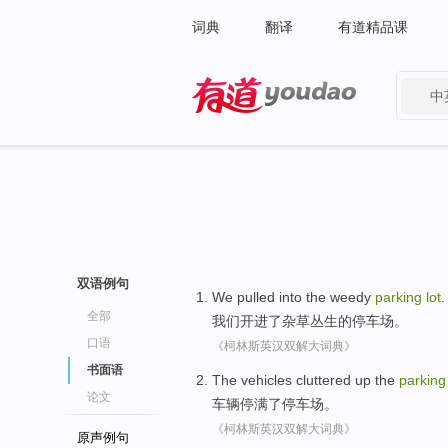
词典
翻译
有道精品课
中
有道 - 网易旗下搜索
双语例句
We
pulled into
the
weedy
parking
lot
.
全部
我们
开进
了
杂草丛生
的
停车场
。
口语
《柯林斯英汉双解大词典》
书面语
The vehicles
cluttered
up the
parkin
论文
车辆
停
满
了
停车场。
《柯林斯英汉双解大词典》
原声例句