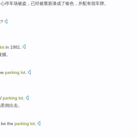
中心
停车场
被盗
，
已经
被
重新漆成了
银色
，
并
配有
假
车牌。
t
?
lot
in 1981.
被捕
。
he
parking
lot
.
V
parking
lot
.
场
里倒出去。
 be the
parking
lot
.