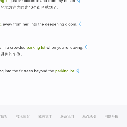
ing
lot
just
40
blocks
inland
from
my
hostel.
住的地方往
内陆
走
40个
街区
就
到了。
t
,
away from
her,
into
the deepening
gloom
.
。
e in
a
crowded
parking
lot
when
you
're
leaving
.
开进
你
的
车位
。
ng into
the
fir trees beyond the
parking
lot
.
。
方博客
技术博客
诚聘英才
联系我们
站点地图
网络举报