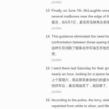
youdao
Finally
,
on
June
7th
,
McLaughlin
once
several
mailboxes
near the edge
of
t
最后
，
在
6月
7日
，
麦克劳克林
再次
表
youdao
This
guidance
eliminated
the
need
fo
confrontation
between
those eyeing
这种
引导
消除
了
顾客
在
停车场
无尽地
突
。
youdao
I
went
there
last
Saturday for
their
gr
nearly
an
hour
,
looking for
a
space b
上个
星期六，
我
去
那里
参加
他们
的
盛
找
停车位，
最后
我
放弃
了，就回家了
youdao
According to
the police
,
the lorry
,
sto
repainted
from white to
silver
,
and
fit