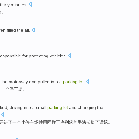
thirty
minutes
.
合
。
ren
filled
the air
.
responsible for
protecting
vehicles
.
the
motorway
and
pulled into
a
parking
lot
.
入
一个
停车场。
sked
, driving into
a
small
parking
lot
and
changing
the
开进
了
一个
小
停车场并用
同样
干净利落
的
手法
转换
了
话题
。