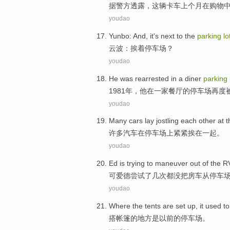
据
警方
透露，
这辆
卡车
上个月
在
购物
youdao
Yunbo
: And, it's
next
to the
parking
lo
云波
：
挨着
停车场
？
youdao
He
was rearrested
in
a diner
parking
1981年，
他
在
一家
餐厅的停车场再度
youdao
Many
cars
lay jostling
each other
at t
许多
汽车
在
停车场上
紧紧
挨在一起。
youdao
Ed is
trying to
maneuver
out
of the
R
可
爱德
尝试
了几次都没把
房车
从
停车
youdao
Where
the
tents
are
set up, it
used
to
搭帐篷
的
地方
是
以前
的
停车场
。