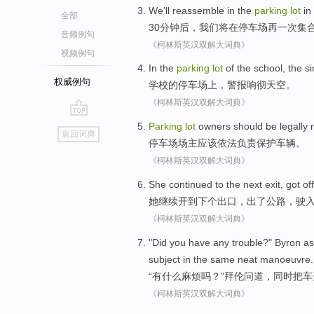
We
'll
reassemble
in
the
parking
lot
in
全部
30
分钟后
，
我们
将
在
停车场
再一次集
音频例句
《柯林斯英汉双解大词典》
视频例句
In
the
parking
lot
of
the
school
,
the si
权威例句
学校
的
停车场
上
，
警报
响彻天空。
《柯林斯英汉双解大词典》
go
Parking
lot
owners
should be
legally
返回词典
top
停车场
场主
应该
依法
负责
保护
车辆
。
《柯林斯英汉双解大词典》
She
continued to
the
next
exit
, got
off
她
继续
开
到
下个
出口
，出了
公路
，
驶
《柯林斯英汉双解大词典》
"Did you
have
any
trouble
?"
Byron
a
subject
in the
same
neat
manoeuvre.
“
有
什么
麻烦
吗？”
拜伦
问道
，同时把
车
《柯林斯英汉双解大词典》