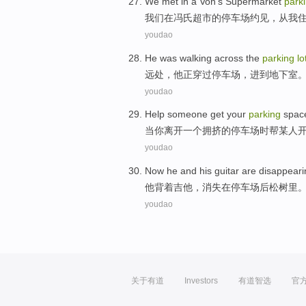
We
met
in
a
Von
's
Supermarket
park
我们
在
冯氏
超市
的
停车场
约见，
从
我
youdao
He was
walking across the
parking
lo
远处
，
他正
穿过
停车场
，
进到
地下室
youdao
Help
someone
get
your
parking
spac
当
你
离开
一个
拥挤
的
停车场
时
帮
某人
youdao
Now
he
and his
guitar
are
disappeari
他
背着吉他
，
消失
在
停车场
后
松树
里
youdao
关于有道
Investors
有道智选
官