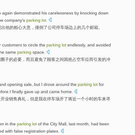
 again
demonstrated
his
carelessness
by knocking down
he
company's
parking
lot
.
现出
他
的
粗心大意
，
撞倒
了
公司
停车场
边上
的
几个
邮箱
。
r
customers
to
circle
the
parking
lot
endlessly
,
and
avoided
the
same
parking
space.
兜圈子
的
必要
，
而且
避免了
顾客
之间
因
抢占
空车位而引发的
冲
and
opening
sale
,
but
I
drove
around the
parking
lot
for
efore
I
finally
gave up
and
came home
.
大
开业
销售典礼
，
但是
我
在
停车场
开
了
将近
一个
小时
的车来
寻
。
len
in
the
parking
lot
of the
City Mall
,
last month
,
had
been
ted with
false
registration plates
.