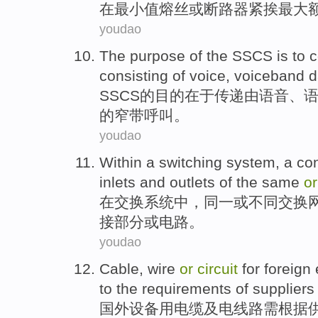
在
最小值
熔丝
或
断路器
紧
挨
最大
youdao
The
purpose
of
the
SSCS
is to
c
consisting of
voice
, voiceband
d
SSCS
的
目的在于
传递
由
语音
、
的
窄带
呼叫
。
youdao
Within
a
switching
system
, a
co
inlets
and
outlets
of
the same
or
在
交换
系统
中，
同一
或
不同
交换
接
部分或
电路
。
youdao
Cable
, wire
or
circuit
for
foreign
to
the
requirements
of
suppliers
国外
设备
用电缆
及
电线路
需
根据