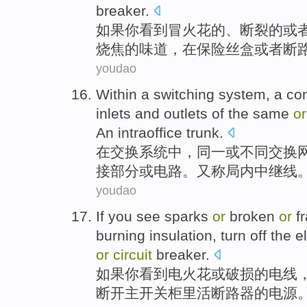
breaker
.
如果
你
看到
冒火花
的、
断裂的
或
烧焦的味道，
在
保险丝
盒
或者
断
youdao
Within
a
switching
system
, a
co
inlets
and
outlets
of
the same
or
An intraoffice
trunk
.
在
交换
系统
中，
同一
或
不同
交换
接
部分或
电路
。又称
局内
中继线
youdao
If
you
see
sparks
or
broken
or
fr
burning
insulation
,
turn off
the el
or
circuit
breaker
.
如果
你
看到
电火花
或
破损
的
电线
断开
主开关柜
里活
断路器
的电源