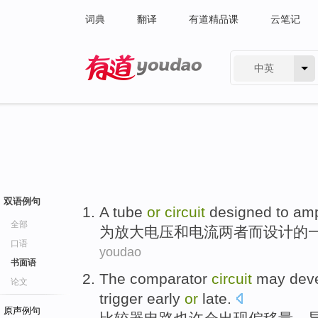
词典
翻译
有道精品课
云笔记
中英
有道 - 网易旗下搜索
双语例句
A
tube
or
circuit
designed
to
amp
全部
为
放大
电压
和
电流
两者
而设计
的
口语
youdao
书面语
The comparator
circuit
may
dev
论文
trigger
early
or
late
.
原声例句