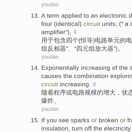
youdao
A
term
applied to
an
electronic
d
four
(
identical
)
circuit
units
; (" 
amplifier
").
用于
包含
四
个(
恒等
)
电路
单元
的
电
组反相
器
”、“四元组
放大器
”)。
youdao
Exponentially
increasing
of
the
causes
the
combination
explori
circuit
increasing
.
随着
程序
或
电路
规模
的
增大
，
状
爆炸
。
youdao
If
you
see
sparks
or
broken
or
f
insulation
, turn off the electricit