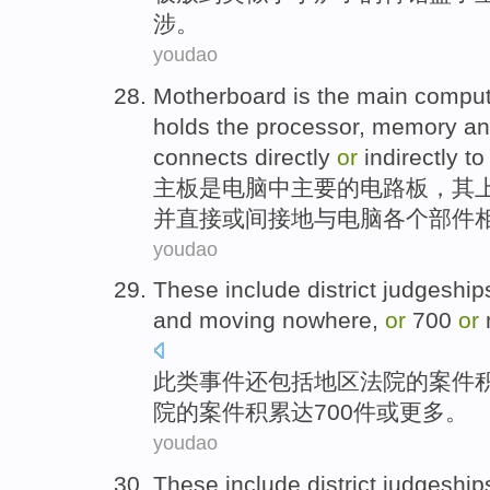
涉。
youdao
Motherboard
is
the
main
comput
holds the
processor
,
memory
an
connects
directly
or
indirectly
t
主板
是
电脑
中
主要
的
电路板
，
其
并
直接
或
间接
地与电脑
各个
部件
youdao
These
include
district
judgeship
and moving nowhere,
or
700
or
m
此类事件还
包括
地区
法院
的
案件
院的案件积累达700件或更多。
youdao
These
include
district
judgeship