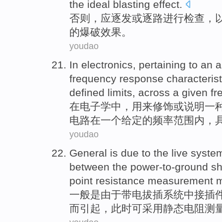
the
ideal
blasting
effect
.
否则
，
应
逐
发
或
逐路进行
检查
，
的
爆破
效果
。
youdao
In
electronics
,
pertaining to
an
a
frequency
response
characterist
defined limits,
across
a
given
fr
在
电子学
中，
用来
修饰
或
说明
一
电路
在
一个
给定
的
频率
范围内，
youdao
General
is
due to
the live
syste
between
the
power-to-ground sh
point
resistance
measurement
m
一般
是
由于
带电拔
插
系统
中接
插
而
引起
，
此时
可
采用静态
电阻
测