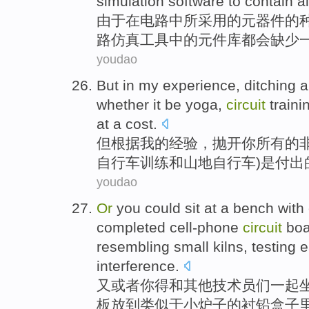
simulation
software
to contain al
由于
在
电路
中
所采用
的
元器件
的
路
仿真
工具中的
元件库都会缺少
youdao
But
in
my
experience
,
ditching a
whether it
be
yoga
,
circuit
traini
at a cost
.
但
根据
我
的
经验
，
抛开
你
所有的
自行车
训练
和
山地
自行车)是付出
youdao
Or
you
could sit
at a
bench
with
completed
cell-phone
circuit
boa
resembling
small
kilns
,
testing
e
interference
.
又
或者
你
得
和
其他
技术员们
一起
板
放到
类似于
小
炉子
的衬铅
盒子