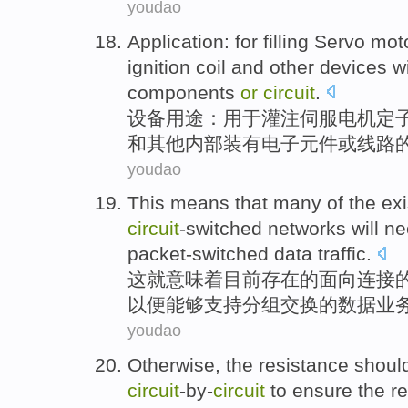
youdao
Application
:
for
filling
Servo
mot
ignition
coil
and
other
devices
w
components
or
circuit
.
设备
用途
：
用于
灌注
伺服
电机
定
和
其他
内部
装有电子
元件
或
线路
youdao
This
means that
many
of the
exi
circuit
-switched
networks
will n
packet-switched
data
traffic
.
这
就
意味着
目前存在
的
面向连接
以便能够
支持
分组交换的数据业
youdao
Otherwise
, the resistance
shoul
circuit
-by-
circuit
to
ensure
the
re