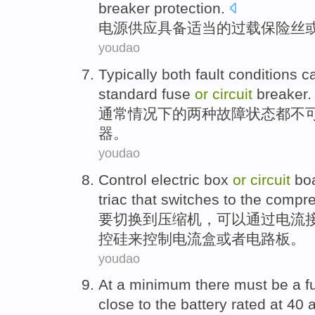
breaker
protection
.
电源
供应
具备
适当
的
过载
保险丝
youdao
Typically
both
fault
conditions
c
standard
fuse
or
circuit
breaker
.
通常情况下
的
两种
故障
状态
都不
器
。
youdao
Control
electric
box
or
circuit
bo
triac
that switches
to the
compre
要切换
到
压缩机，可以通过
电流
控硅
来
控制
电流
盒
或者
电路板
。
youdao
At
a
minimum
there must be a
f
close
to
the
battery
rated at
40