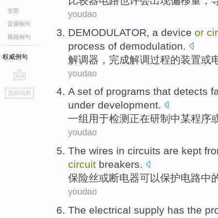
比较
器
电路
也许会
出现
偏移量
，
全部
youdao
音频例句
DEMODULATOR
, a
device
or
ci
视频例句
process
of
demodulation.
权威例句
解调器
，
完成解调
过程
的
装置
或
youdao
go
A
set
of
programs
that
detects
f
返回词典
top
under
development
.
一
组
用于检测
正在
研制
中
某
程序
youdao
The wires
in
circuits
are kept fr
circuit
breakers.
保险丝
或
断电器可以保护
电路
中
youdao
The electrical
supply
has
the pr