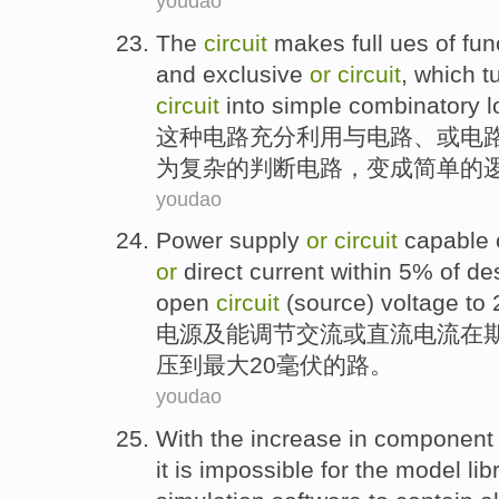
youdao
The
circuit
makes full
ues
of
fun
and
exclusive
or
circuit
, which
t
circuit
into
simple
combinatory
l
这种
电路
充分
利用
与
电路、
或
电
为
复杂
的
判断
电路，
变成
简单
的
youdao
Power
supply
or
circuit
capable
or
direct
current
within
5%
of
des
open
circuit
(source)
voltage
to
电源
及
能
调节
交流
或
直流
电流
在
压
到
最大
20
毫伏
的路。
youdao
With
the
increase
in
component
it is
impossible for the model
lib