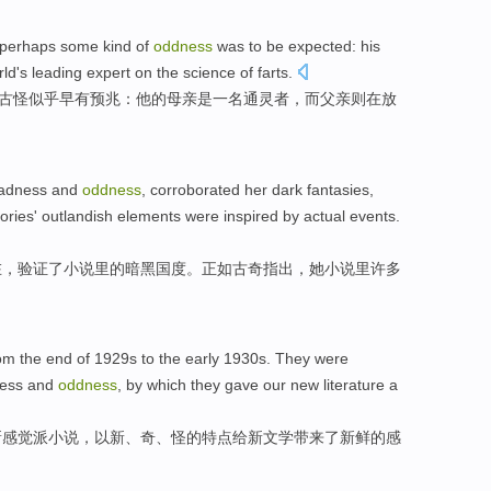
perhaps some kind of
oddness
was to be expected:
his
rld
's
leading
expert
on
the
science
of
farts
.
古怪
似乎早有预兆：
他
的
母亲
是
一名
通灵者
，而
父亲
则
在
放
adness
and
oddness
, corroborated her
dark
fantasies,
tories
'
outlandish
elements
were
inspired by actual events.
在
，验证了
小说
里的
暗黑
国度。
正如
古奇
指出
，她小说里
许多
om
the
end
of 1929
s
to
the
early
1930s. They were
ness and
oddness
, by which they
gave
our new literature a
新
感觉
派
小说
，以新、
奇
、怪的
特点
给
新文学带来了
新鲜
的感