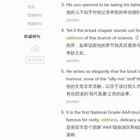
His
son
seemed to be
taking his
fathe
全部
他
的
儿子
似乎
对他
父亲
奇怪
的举动
感
音频例句
youdao
视频例句
Yet
if
the
bread
chapter
stands out f
权威例句
oddness
of
this
branch
of
science
.
然而
，
如果说
面包
的
章节
独具
其
透彻
奇妙之处。
go
返回词典
youdao
top
He
writes
so elegantly
that
the book
's
humour
,
none
of
the "
silly-me
"
stuff t
他
的
文笔
非常
流畅，
以至于
读过很久
有
你
想
读的‘我可真傻’
之类
的故事。
youdao
It
is
the
first
National
Grade-AAA
touri
famous
for rarity,
oddness
, delicacy
是
南安市
首个
国家
“AAA”级
旅游区
和
福
著称
。