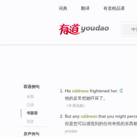
词典
翻译
有道精品课
中
有道 - 网易旗下搜索
双语例句
His
oddness
frightened
her
.
全部
他
的
反常
把
她
吓坏
了。
口语
《牛津词典》
书面语
But
any
oddness
that
you
might
perc
论文
但是
您
可以
感觉到
的
任何
奇怪
的东西
youdao
原声例句