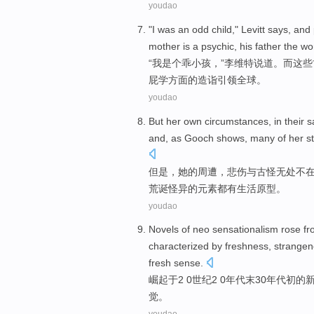
youdao
"
I
was an odd
child
,"
Levitt
says
,
and
mother
is
a
psychic
,
his father
the wo
“
我
是个
乖
小孩
，”
李维特
说道
。
而
这些
屁
学
方面的造诣
引领
全球
。
youdao
But
her
own
circumstances, in their
s
and,
as
Gooch
shows
,
many
of
her
s
但是
，
她
的周遭
，
悲伤
与
古怪无处不
荒诞
怪异
的
元素
都
有生活原型。
youdao
Novels
of neo sensationalism
rose
fr
characterized
by
freshness
, strange
fresh
sense
.
崛起
于
2 0世纪2 0
年代
末
30年代
初
的
觉。