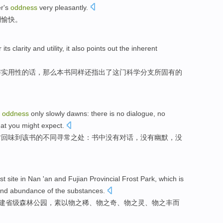
r's
oddness
very pleasantly
.
到
愉快。
or
its
clarity
and
utility
,
it also
points out
the
inherent
与
实用性
的话，那么本书
同样
还
指出
了
这
门科学
分支
所
固有
的
oddness
only
slowly dawns: there is
no
dialogue
, no
hat
you
might expect
.
才
回味到
该书
的
不同寻常之处：书中
没有
对话
，
没有
幽默
，没
st site in
Nan 'an
and
Fujian
Provincial
Frost
Park
,
which
is
 and
abundance
of the substances
.
建
省级
森林
公园
，
素以
物
之稀、物之奇、物之灵、物之
丰
而