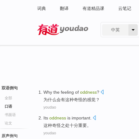
词典
翻译
有道精品课
云笔记
中英
有道 - 网易旗下搜索
双语例句
Why
the
feeling
of
oddness
?
全部
为什么
会有这种奇怪
的
感觉
？
口语
youdao
书面语
Its
oddness
is
important
.
论文
这种
奇怪之处十分重要。
youdao
原声例句