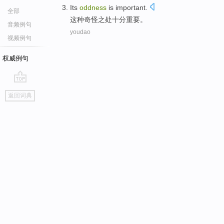
Its
oddness
is
important
.
全部
这种
奇怪之处十分重要。
音频例句
youdao
视频例句
权威例句
go
返回词典
top